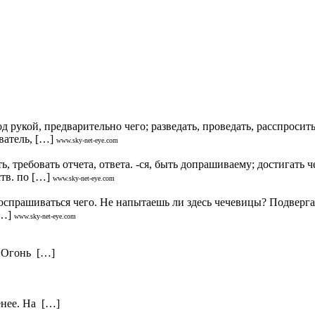
укой, предварительно чего; разведать, проведать, расспросить. -
аватель, […]
www.sky-net-eye.com
 требовать отчета, ответа. -ся, быть допрашиваему; достигать
тв. по […]
www.sky-net-eye.com
рашиваться чего. Не напытаешь ли здесь чечевицы? Подвергать 
[…]
www.sky-net-eye.com
. Огонь […]
енее. На […]