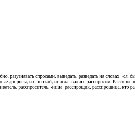
 разузнавать спросами, выведать, разведать на словах. -ся, бы
дебные допросы, и с пыткой, иногда звались расспросом. Расспро
атель, расспроситель, -ница, расспрощик, расспрощица, кто ра