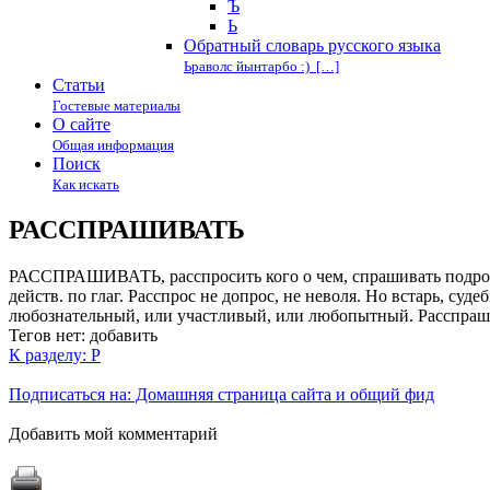
Ъ
Ь
Обратный словарь русского языка
Ьраволс йынтарбо :) […]
Статьи
Гостевые материалы
О сайте
Общая информация
Поиск
Как искать
РАССПРАШИВАТЬ
РАССПРАШИВАТЬ, расспросить кого о чем, спрашивать подробно,
действ. по глаг. Расспрос не допрос, не неволя. Но встарь, су
любознательный, или участливый, или любопытный. Расспрашив
Тегов нет:
добавить
К разделу: Р
Подписаться на: Домашняя страница сайта и общий фид
Добавить мой комментарий