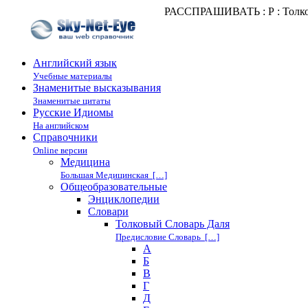
РАССПРАШИВАТЬ : Р : Толко
Английский язык
Учебные материалы
Знаменитые высказывания
Знаменитые цитаты
Русские Идиомы
На английском
Справочники
Online версии
Медицина
Большая Медицинская […]
Общеобразовательные
Энциклопедии
Cловари
Толковый Словарь Даля
Предисловие Словарь […]
А
Б
В
Г
Д