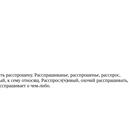
ть расспрошену. Расспрашиванье, расспрошенье, расспрос,
сный, к сему относящ. Расспросл(ч)ивый, охочий расспрашивать,
сспрашивает о чем-либо.