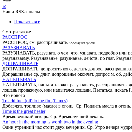
✉
Наши RSS-каналы
Показать все
Смотри также
РАССПРОС
РАССПРОС, см. расспрашивать.
www.sky-net-eye.com
РАЗУЗНАВАТЬ
РАЗУЗНАВАТЬ, разузнать о чем, что, узнавать подробно или под р
разузнаваему. Разузнаванье, разузнанье, действ. по глаг. Разузн
ДОПРАШИВАТЬ
ДОПРАШИВАТЬ, допросить кого, делать допрос, расспрашивать,
Допрашиванье ср. длит. допрошенье окончат. допрос м. об. дейс
НАПЫТЫВАТЬ
НАПЫТЫВАТЬ, напытать южн. разузнавать, расспрашивать, досп
лошадь продажную, или напытался лошади. Пытаться, искать 
Что нового
То add fuel (oil) to the fire (flames)
Добавлять топливо (масло) в огонь. Ср. Подлить масла в огонь
Time is the great healer
Время-великий лекарь. Ср. Время-лучший лекарь.
An hour in the morning is worth two in the evening
Один утренний час стоит двух вечерних. Ср. Утро вечера мудр