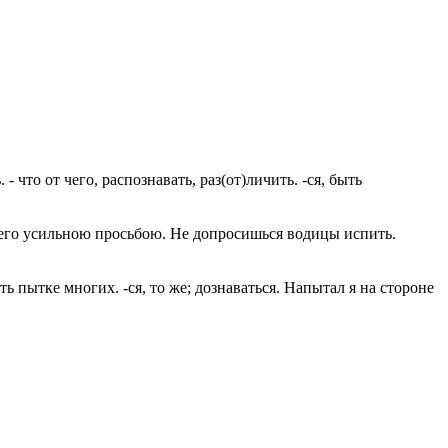
 что от чего, распознавать, раз(от)личить. -ся, быть
 чего усильною просьбою. Не допросишься водицы испить.
пытке многих. -ся, то же; дознаваться. Напытал я на стороне