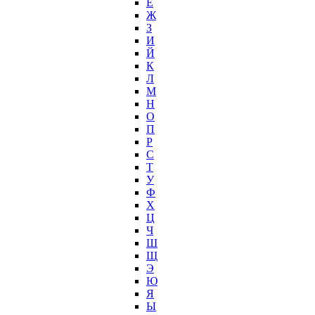
Е
Ж
З
И
Й
К
Л
М
Н
О
П
Р
С
Т
У
Ф
Х
Ц
Ч
Ш
Щ
Э
Ю
Я
Ы