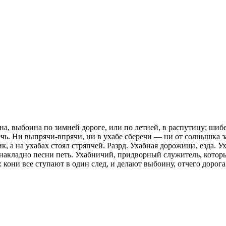
а, выбоина по зимней дороге, или по летней, в распутицу; шибел
ечь. Ни выпрячи-впрячи, ни в ухабе сберечи — ни от солнышка з
, а на ухабах стоял стряпчей. Разрд. Ухабная дорожища, езда. Ух
накладно песни петь. Ухабничий, придворный служитель, который
 кони все ступают в один след, и делают выбоину, отчего дорога 