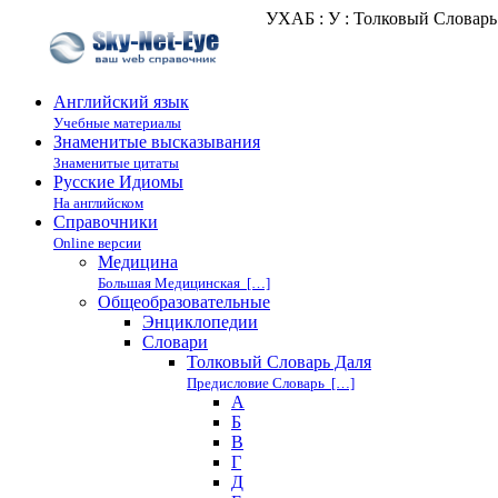
УХАБ : У : Толковый Словарь
Английский язык
Учебные материалы
Знаменитые высказывания
Знаменитые цитаты
Русские Идиомы
На английском
Справочники
Online версии
Медицина
Большая Медицинская […]
Общеобразовательные
Энциклопедии
Cловари
Толковый Словарь Даля
Предисловие Словарь […]
А
Б
В
Г
Д