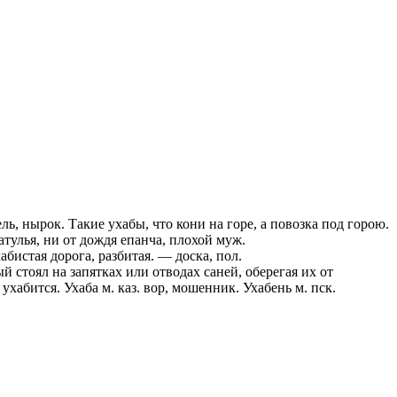
ь, нырок. Такие ухабы, что кони на горе, а повозка под горою.
атулья, ни от дождя епанча, плохой муж.
абистая дорога, разбитая. — доска, пол.
 стоял на запятках или отводах саней, оберегая их от
ухабится. Ухаба м. каз. вор, мошенник. Ухабень м. пск.