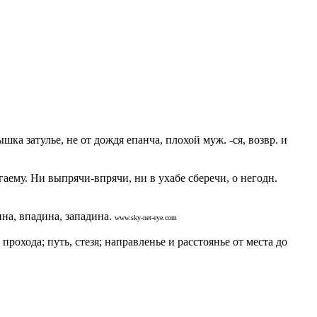
ка затулье, не от дождя епанча, плохой муж. -ся, возвр. и
ягаему. Ни выпрячи-впрячи, ни в ухабе сберечи, о негодн.
на, впадина, западина.
www.sky-net-eye.com
охода; путь, стезя; направленье и расстоянье от места до