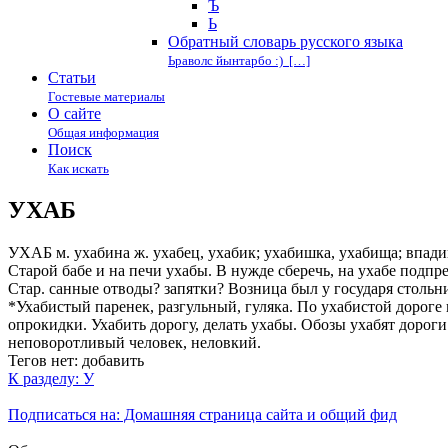
Ъ
Ь
Обратный словарь русского языка
Ьраволс йынтарбо :) […]
Статьи
Гостевые материалы
О сайте
Общая информация
Поиск
Как искать
УХАБ
УХАБ м. ухабина ж. ухабец, ухабик; ухабишка, ухабища; впадин
Старой бабе и на печи ухабы. В нужде сберечь, на ухабе подпр
Стар. санные отводы? запятки? Возница был у государя стольник
*Ухабистый паренек, разгульный, гуляка. По ухабистой дороге 
опрокидки. Ухабить дорогу, делать ухабы. Обозы ухабят дороги:
неповоротливый человек, неловкий.
Тегов нет:
добавить
К разделу: У
Подписаться на: Домашняя страница сайта и общий фид