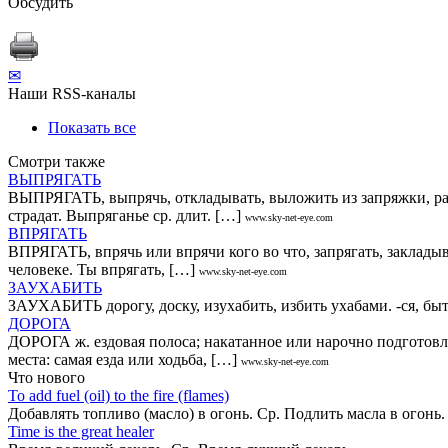
Обсудить
✉
Наши RSS-каналы
Показать все
Смотри также
ВЫПРЯГАТЬ
ВЫПРЯГАТЬ, выпрячь, откладывать, выложить из запряжки, рас(о
страдат. Выпряганье ср. длит. […]
www.sky-net-eye.com
ВПРЯГАТЬ
ВПРЯГАТЬ, впрячь или впрячи кого во что, запрягать, закладыва
человеке. Ты впрягать, […]
www.sky-net-eye.com
ЗАУХАБИТЬ
ЗАУХАБИТЬ дорогу, доску, изухабить, избить ухабами. -ся, быт
ДОРОГА
ДОРОГА ж. ездовая полоса; накатанное или нарочно подготовлен
места: самая езда или ходьба, […]
www.sky-net-eye.com
Что нового
То add fuel (oil) to the fire (flames)
Добавлять топливо (масло) в огонь. Ср. Подлить масла в огонь
Time is the great healer