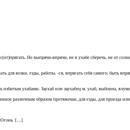
т)прягать. Не выпрячи-впрячи, не в ухабе сберечь, не от солныш
ть для возки, езды, работы. -ся, впрягать себя самого; быть впр
ь избитым ухабами. Заухаб или заухабец м. ухаб, выбоина, влуми
ное различным образом протяженье, для езды, для проезда или пр
. Огонь […]