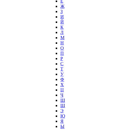
Е
Ж
З
И
Й
К
Л
М
Н
О
П
Р
С
Т
У
Ф
Х
Ц
Ч
Ш
Щ
Э
Ю
Я
Ы