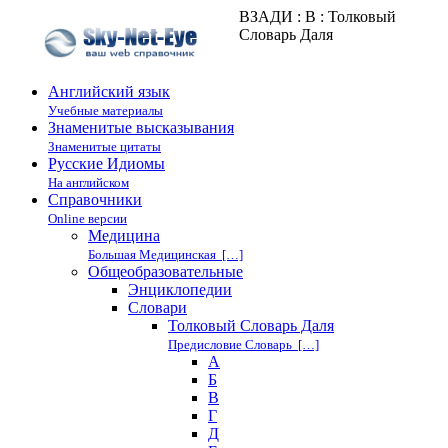
ВЗАДИ : В : Толковый
Словарь Даля
Английский язык
Учебные материалы
Знаменитые высказывания
Знаменитые цитаты
Русские Идиомы
На английском
Справочники
Online версии
Медицина
Большая Медицинская […]
Общеобразовательные
Энциклопедии
Cловари
Толковый Словарь Даля
Предисловие Словарь […]
А
Б
В
Г
Д