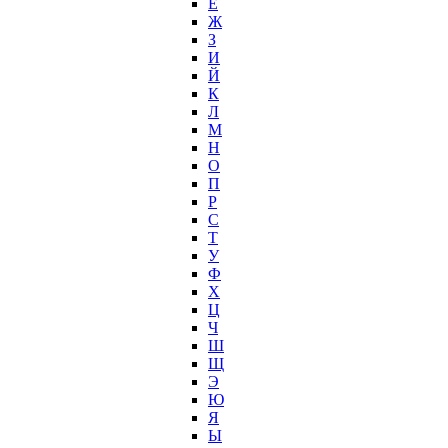
Е
Ж
З
И
Й
К
Л
М
Н
О
П
Р
С
Т
У
Ф
Х
Ц
Ч
Ш
Щ
Э
Ю
Я
Ы