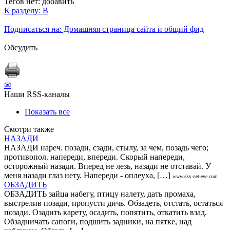
Тегов нет:
добавить
К разделу: В
Подписаться на: Домашняя страница сайта и общий фид
Обсудить
✉
Наши RSS-каналы
Показать все
Смотри также
НАЗАДИ
НАЗАДИ нареч. позади, сзади, стылу, за чем, позадь чего;
противопол. напереди, впереди. Скорый напереди,
осторожный назади. Вперед не лезь, назади не отставай. У
меня назади глаз нету. Напереди - оплеуха, […]
www.sky-net-eye.com
ОБЗАДИТЬ
ОБЗАДИТЬ зайца набегу, птицу налету, дать промаха,
выстрелив позади, пропусти дичь. Обзадеть, отстать, остаться
позади. Озадить карету, осадить, попятить, откатить взад.
Обзадничать сапоги, подшить задники, на пятке, над