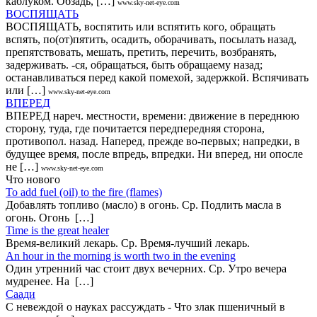
каблуком. Обзадь, […]
www.sky-net-eye.com
ВОСПЯЩАТЬ
ВОСПЯЩАТЬ, воспятить или вспятить кого, обращать
вспять, по(от)пятить, осадить, оборачивать, посылать назад,
препятствовать, мешать, претить, перечить, возбранять,
задерживать. -ся, обращаться, быть обращаему назад;
останавливаться перед какой помехой, задержкой. Вспячивать
или […]
www.sky-net-eye.com
ВПЕРЕД
ВПЕРЕД нареч. местности, времени: движение в переднюю
сторону, туда, где почитается передпередняя сторона,
противопол. назад. Наперед, прежде во-первых; напредки, в
будущее время, после впредь, впредки. Ни вперед, ни опосле
не […]
www.sky-net-eye.com
Что нового
То add fuel (oil) to the fire (flames)
Добавлять топливо (масло) в огонь. Ср. Подлить масла в
огонь. Огонь […]
Time is the great healer
Время-великий лекарь. Ср. Время-лучший лекарь.
An hour in the morning is worth two in the evening
Один утренний час стоит двух вечерних. Ср. Утро вечера
мудренее. На […]
Саади
С невеждой о науках рассуждать - Что злак пшеничный в