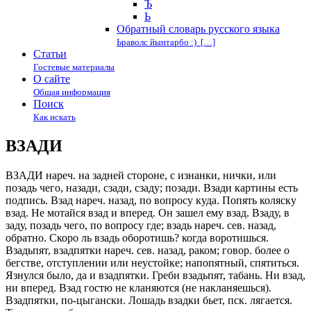
Ъ
Ь
Обратный словарь русского языка
Ьраволс йынтарбо :) […]
Статьи
Гостевые материалы
О сайте
Общая информация
Поиск
Как искать
ВЗАДИ
ВЗАДИ нареч. на задней стороне, с изнанки, нички, или
позадь чего, назади, сзади, сзаду; позади. Взади картины есть
подпись. Взад нареч. назад, по вопросу куда. Попять коляску
взад. Не мотайся взад и вперед. Он зашел ему взад. Взаду, в
заду, позадь чего, по вопросу где; взадь нареч. сев. назад,
обратно. Скоро ль взадь оборотишь? когда воротишься.
Взадьпят, взадпятки нареч. сев. назад, раком; говор. более о
бегстве, отступлении или неустойке; напопятный, спятиться.
Язнулся было, да и взадпятки. Греби взадьпят, табань. Ни взад,
ни вперед. Взад гостю не кланяются (не накланяешься).
Взадпятки, по-цыгански. Лошадь взадки бьет, пск. лягается.