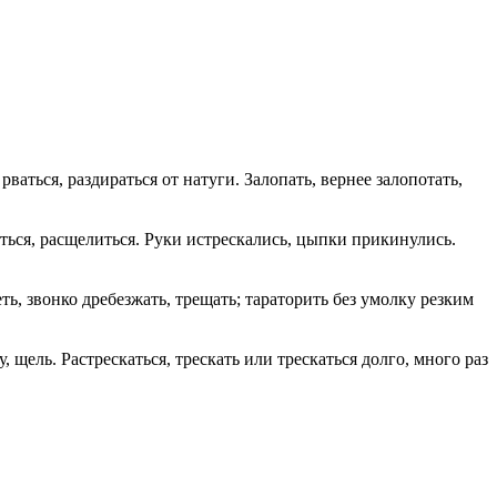
, рваться, раздираться от натуги. Залопать, вернее залопотать,
оться, расщелиться. Руки истрескались, цыпки прикинулись.
ь, звонко дребезжать, трещать; тараторить без умолку резким
щель. Растрескаться, трескать или трескаться долго, много раз