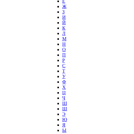
Е
Ж
З
И
Й
К
Л
М
Н
О
П
Р
С
Т
У
Ф
Х
Ц
Ч
Ш
Щ
Э
Ю
Я
Ы