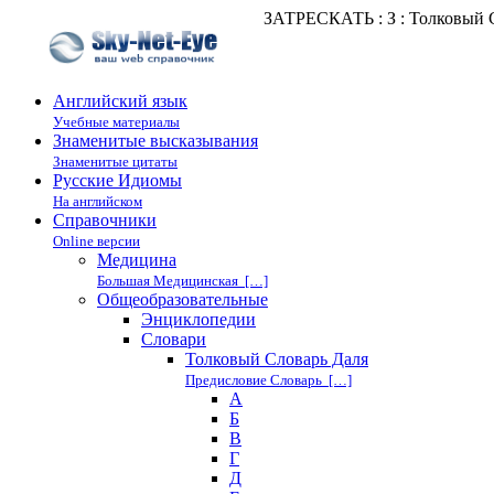
ЗАТРЕСКАТЬ : З : Толковый 
Английский язык
Учебные материалы
Знаменитые высказывания
Знаменитые цитаты
Русские Идиомы
На английском
Справочники
Online версии
Медицина
Большая Медицинская […]
Общеобразовательные
Энциклопедии
Cловари
Толковый Словарь Даля
Предисловие Словарь […]
А
Б
В
Г
Д