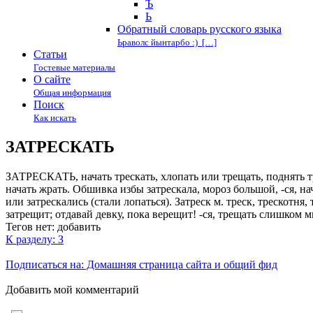
Ъ
Ь
Обратный словарь русского языка
Ьраволс йынтарбо :) […]
Статьи
Гостевые материалы
О сайте
Общая информация
Поиск
Как искать
ЗАТРЕСКАТЬ
ЗАТРЕСКАТЬ, начать трескать, хлопать или трещать, поднять 
начать жрать. Обшивка избы затрескала, мороз большой, -ся, на
или затрескались (стали лопаться). Затреск м. треск, трескотн
затрещит; отдавай девку, пока верещит! -ся, трещать слишком мн
Тегов нет:
добавить
К разделу: З
Подписаться на: Домашняя страница сайта и общий фид
Добавить мой комментарий