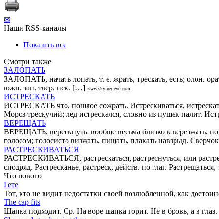
✉
Наши RSS-каналы
Показать все
Смотри также
ЗАЛОПАТЬ
ЗАЛОПАТЬ, начать лопать, т. е. жрать, трескать, есть; олон. орат
южн. зап. твер. пск. […]
www.sky-net-eye.com
ИСТРЕСКАТЬ
ИСТРЕСКАТЬ что, пошлое сожрать. Истрескиваться, истрескатьс
Мороз трескучий; лед истрескался, словно из пушек палит. Истр
ВЕРЕЩАТЬ
ВЕРЕЩАТЬ, верескнуть, вообще весьма близко к верезжать, но о
голосом; голосисто визжать, пищать, плакать навзрыд. Сверчок
РАСТРЕСКИВАТЬСЯ
РАСТРЕСКИВАТЬСЯ, растрескаться, растреснуться, или растресну
сподряд. Растресканье, растреск, действ. по глаг. Растрещаться,
Что нового
Гете
Тот, кто не видит недостатки своей возлюбленной, как достоин
The cap fits
Шапка подходит. Ср. На воре шапка горит. Не в бровь, а в глаз.