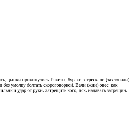
лись, цыпки прикинулись. Ракеты, бураки затрескали (захлопали)
ли без умолку болтать скороговоркой. Вали (жни) овес, как
 сильный удар от руки. Затрещить кого, пск. надавать затрещин.