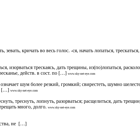
ь, зевать, кричать во весь голос. -ся, начать лопаться, трескаться
я, изорваться трескаясь, дать трещины, из(по)лопаться, раскол
есканье, действ. в сост. по […]
www.sky-net-eye.com
значает шум более резкий, громкий; свирестеть, шумно шелестет
 […]
www.sky-net-eye.com
ть, треснуть, лопнуть, разорваться; расщелиться, дать трещину, 
 трещать много, долго.
www.sky-net-eye.com
ства, не […]