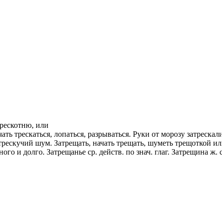
трескотню, или
чать трескаться, лопаться, разрываться. Руки от морозу затреска
я, трескучий шум. Затрещать, начать трещать, шуметь трещоткой и
ого и долго. Затрещанье ср. действ. по знач. глаг. Затрещина ж.