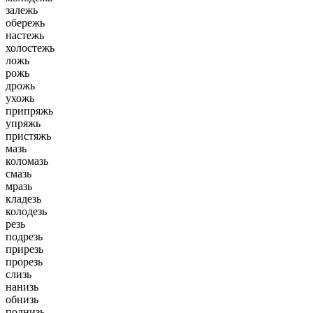
залежь
обережь
настежь
холостежь
ложь
рожь
дрожь
ухожь
припряжь
упряжь
пристяжь
мазь
коломазь
смазь
мразь
кладезь
колодезь
резь
подрезь
прирезь
прорезь
слизь
нанизь
обнизь
поднизь