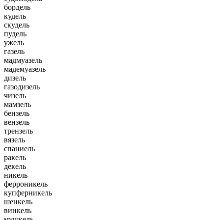
бордель
кудель
скудель
пудель
ужель
газель
мадмуазель
мадемуазель
дизель
газодизель
чизель
мамзель
бензель
вензель
трензель
вязель
спаниель
ракель
декель
никель
ферроникель
купферникель
шенкель
винкель
мушкель