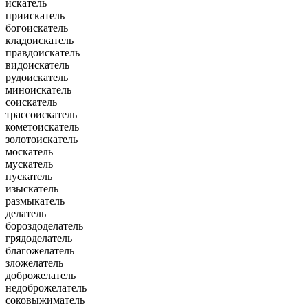
искатель
приискатель
богоискатель
кладоискатель
правдоискатель
видоискатель
рудоискатель
миноискатель
соискатель
трассоискатель
кометоискатель
золотоискатель
москатель
мускатель
пускатель
изыскатель
размыкатель
делатель
бороздоделатель
грядоделатель
благожелатель
зложелатель
доброжелатель
недоброжелатель
соковыжиматель