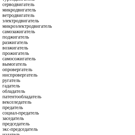
серводвигатель
микродвигатель
ветродвигатель
электродвигатель
микроэлектродвигатель
самозажигатель
поджигатель
разжигатель
возжигатель
прожигатель
самосожигатель
вымогатель
опровергатель
ниспровергатель
ругатель
гадатель
обладатель
патентообладатель
векселедатель
предатель
социал-предатель
заседатель
председатель
экс-председатель
издатель