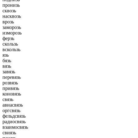
пронизь
сквозь
насквозь
врозь
заморозь
изморозь
ферзь
скользь
вскользь
язь
бязь
вязь
завязь
перевязь
розвязь
привязь
коновязь
связь
авиасвязь
оргсвязь
фельдсвязь
радиосвязь
взаимосвязь
свиязь