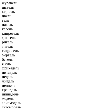
журавель
щавель
кервель
цвель
гель
нагель
кегель
кипрегель
флигель
ригель
тигель
гидрогель
мергель
бугель
ягель
фрикадель
цитадель
педель
жидель
пендель
крендель
шпиндель
модель
авиамодель
судомодель