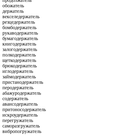
продолжатель
обожатель
держатель
векселедержатель
резцедержатель
бомбодержатель
рукаводержатель
бумагодержатель
книгодержатель
залогодержатель
полкодержатель
щеткодержатель
брюкодержатель
иглодержатель
займодержатель
пристанодержатель
перодержатель
абажуродержатель
содержатель
авансодержатель
притоносодержатель
искроудержатель
перегружатель
саморазгружатель
вибропогружатель