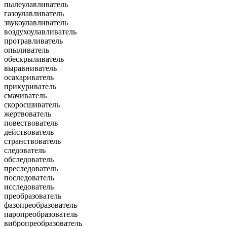
пылеулавливатель
газоулавливатель
звукоулавливатель
воздухоулавливатель
протравливатель
опыливатель
обескрыливатель
выравниватель
осахариватель
прикуриватель
смачиватель
скоросшиватель
жертвователь
повествователь
действователь
странствователь
следователь
обследователь
преследователь
последователь
исследователь
преобразователь
фазопреобразователь
паропреобразователь
вибропреобразователь