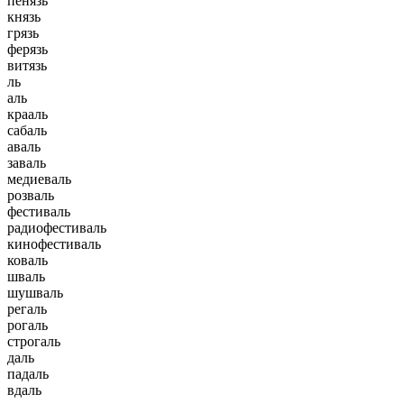
пенязь
князь
грязь
ферязь
витязь
ль
аль
крааль
сабаль
аваль
заваль
медиеваль
розваль
фестиваль
радиофестиваль
кинофестиваль
коваль
шваль
шушваль
регаль
рогаль
строгаль
даль
падаль
вдаль