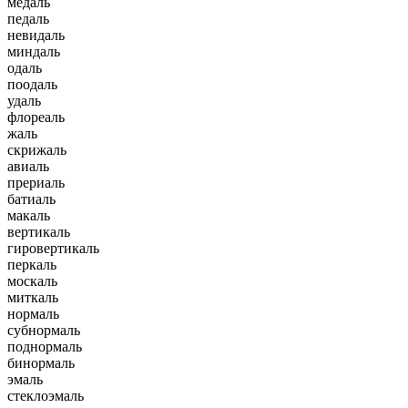
медаль
педаль
невидаль
миндаль
одаль
поодаль
удаль
флореаль
жаль
скрижаль
авиаль
прериаль
батиаль
макаль
вертикаль
гировертикаль
перкаль
москаль
миткаль
нормаль
субнормаль
поднормаль
бинормаль
эмаль
стеклоэмаль