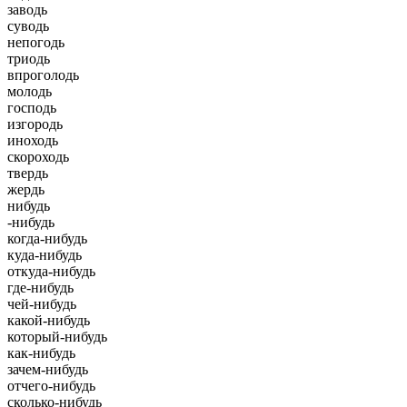
заводь
суводь
непогодь
триодь
впроголодь
молодь
господь
изгородь
иноходь
скороходь
твердь
жердь
нибудь
-нибудь
когда-нибудь
куда-нибудь
откуда-нибудь
где-нибудь
чей-нибудь
какой-нибудь
который-нибудь
как-нибудь
зачем-нибудь
отчего-нибудь
сколько-нибудь