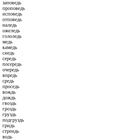
заповедь
проповедь
исповедь
отповедь
наледь
ожеледь
гололедь
медь
камедь
снедь
середь
посередь
очередь
впредь
средь
проседь
вождь
дождь
гвоздь
гроздь
груздь
подгруздь
гридь
стрендь
водь