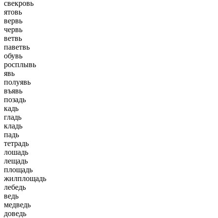
свекровь
ятовь
вервь
червь
ветвь
паветвь
обувь
росплывь
явь
полуявь
въявь
позадь
кадь
гладь
кладь
падь
тетрадь
лошадь
лещадь
площадь
жилплощадь
лебедь
ведь
медведь
доведь