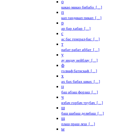
о
какао макао бибабо […]
п
кап гандикап пикап […]
р
ар бар хабар […]
с
ас бас генерал-бас […]
т
набат рабат аббат […]
у
ау индау нейблау […]
ф
голиаф батискаф […]
х
ах бах бабах швах […]
ц
бац абзац форзац […]
ч
избач горбач трубач […]
ш
баш шабаш делибаш […]
щ
плащ пращ лещ […]
ы