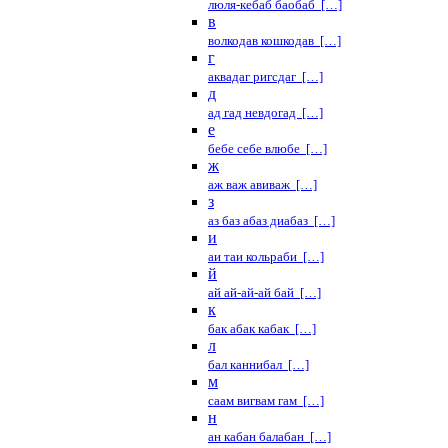
люля-кебаб баобаб […]
в
волкодав кошкодав […]
г
аквадаг ригсдаг […]
д
ад гад невдогад […]
е
бебе себе влюбе […]
ж
аж важ авиваж […]
з
аз баз абаз диабаз […]
и
аи таи кольраби […]
й
ай ай-ай-ай бай […]
к
бак абак кабак […]
л
бал каннибал […]
м
саам вигвам гам […]
н
ан кабан балабан […]