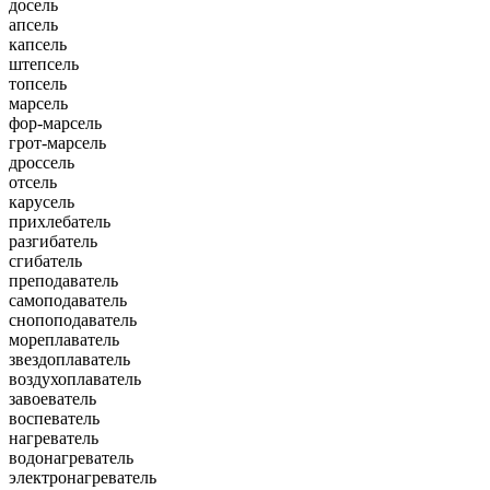
досель
апсель
капсель
штепсель
топсель
марсель
фор-марсель
грот-марсель
дроссель
отсель
карусель
прихлебатель
разгибатель
сгибатель
преподаватель
самоподаватель
снопоподаватель
мореплаватель
звездоплаватель
воздухоплаватель
завоеватель
воспеватель
нагреватель
водонагреватель
электронагреватель