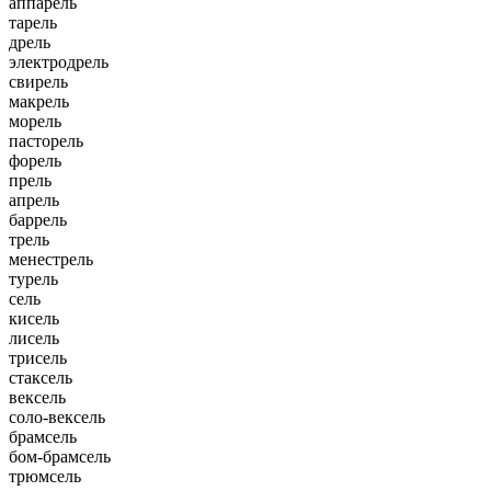
аппарель
тарель
дрель
электродрель
свирель
макрель
морель
пасторель
форель
прель
апрель
баррель
трель
менестрель
турель
сель
кисель
лисель
трисель
стаксель
вексель
соло-вексель
брамсель
бом-брамсель
трюмсель