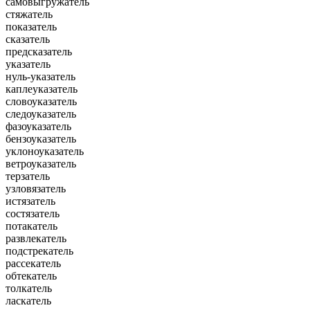
самовыгружатель
стяжатель
показатель
сказатель
предсказатель
указатель
нуль-указатель
каплеуказатель
словоуказатель
следоуказатель
фазоуказатель
бензоуказатель
уклоноуказатель
ветроуказатель
терзатель
узловязатель
истязатель
состязатель
потакатель
развлекатель
подстрекатель
рассекатель
обтекатель
толкатель
ласкатель