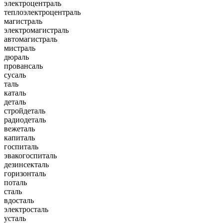
электроцентраль
теплоэлектроцентраль
магистраль
электромагистраль
автомагистраль
мистраль
дюраль
провансаль
сусаль
таль
каталь
деталь
стройдеталь
радиодеталь
вежеталь
капиталь
госпиталь
эвакогоспиталь
дезинсекталь
горизонталь
поталь
сталь
вдосталь
электросталь
усталь