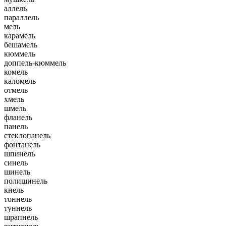
аллель
параллель
мель
карамель
бешамель
кюммель
доппель-кюммель
комель
каломель
отмель
хмель
шмель
фланель
панель
стеклопанель
фонтанель
шпинель
синель
шинель
полишинель
кнель
тоннель
туннель
шрапнель