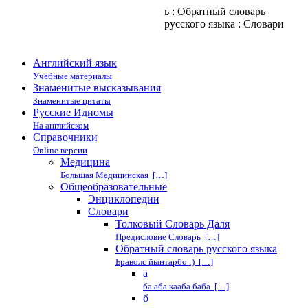
ь : Обратный словарь
русского языка : Cловари
Английский язык
Учебные материалы
Знаменитые высказывания
Знаменитые цитаты
Русские Идиомы
На английском
Справочники
Online версии
Медицина
Большая Медицинская […]
Общеобразовательные
Энциклопедии
Cловари
Толковый Словарь Даля
Предисловие Словарь […]
Обратный словарь русского языка
Ьраволс йынтарбо :) […]
а
ба аба кааба баба […]
б