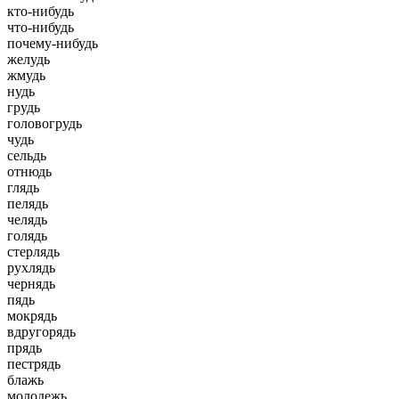
кто-нибудь
что-нибудь
почему-нибудь
желудь
жмудь
нудь
грудь
головогрудь
чудь
сельдь
отнюдь
глядь
пелядь
челядь
голядь
стерлядь
рухлядь
чернядь
пядь
мокрядь
вдругорядь
прядь
пестрядь
блажь
молодежь