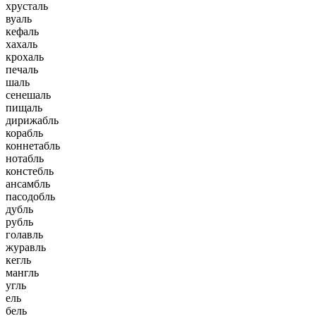
хрусталь
вуаль
кефаль
хахаль
крохаль
печаль
шаль
сенешаль
пищаль
дирижабль
корабль
коннетабль
нотабль
констебль
ансамбль
пасодобль
дубль
рубль
голавль
журавль
кегль
мангль
угль
ель
бель