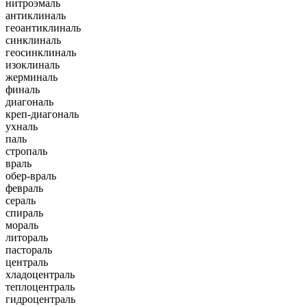
нитроэмаль
антиклиналь
геоантиклиналь
синклиналь
геосинклиналь
изоклиналь
жерминаль
финаль
диагональ
креп-диагональ
ухналь
паль
стропаль
враль
обер-враль
февраль
сераль
спираль
мораль
литораль
пастораль
централь
хладоцентраль
теплоцентраль
гидроцентраль