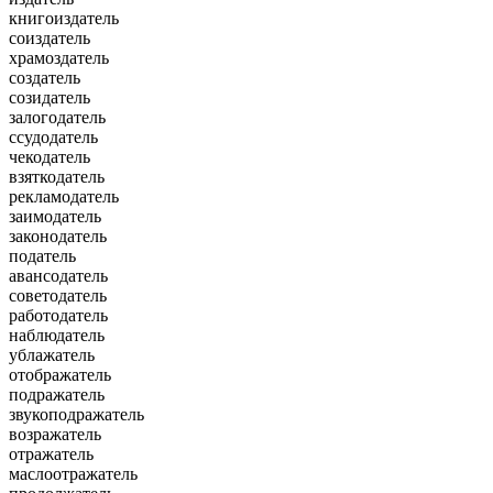
книгоиздатель
соиздатель
храмоздатель
создатель
созидатель
залогодатель
ссудодатель
чекодатель
взяткодатель
рекламодатель
заимодатель
законодатель
податель
авансодатель
советодатель
работодатель
наблюдатель
ублажатель
отображатель
подражатель
звукоподражатель
возражатель
отражатель
маслоотражатель