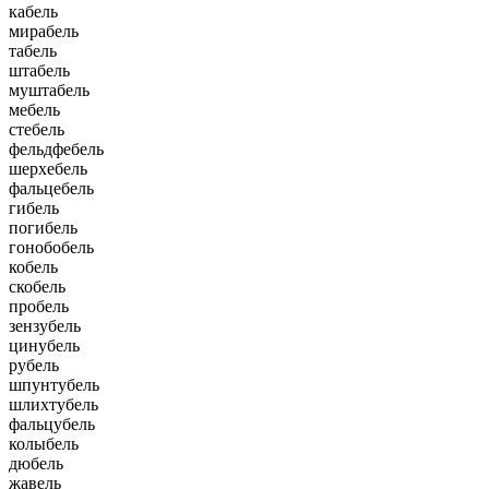
кабель
мирабель
табель
штабель
муштабель
мебель
стебель
фельдфебель
шерхебель
фальцебель
гибель
погибель
гонобобель
кобель
скобель
пробель
зензубель
цинубель
рубель
шпунтубель
шлихтубель
фальцубель
колыбель
дюбель
жавель