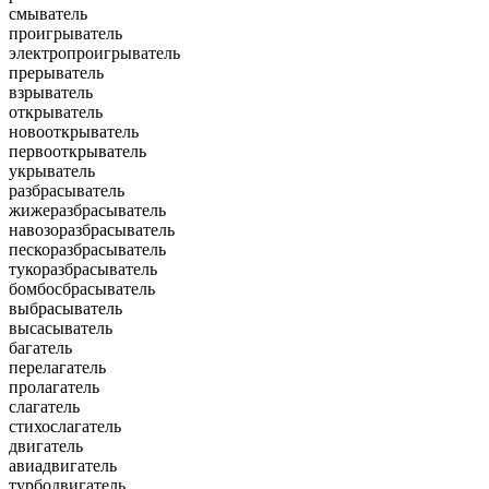
смыватель
проигрыватель
электропроигрыватель
прерыватель
взрыватель
открыватель
новооткрыватель
первооткрыватель
укрыватель
разбрасыватель
жижеразбрасыватель
навозоразбрасыватель
пескоразбрасыватель
тукоразбрасыватель
бомбосбрасыватель
выбрасыватель
высасыватель
багатель
перелагатель
пролагатель
слагатель
стихослагатель
двигатель
авиадвигатель
турбодвигатель