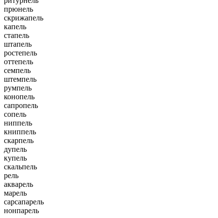
ритурнель
прюнель
скрижапель
капель
стапель
штапель
ростепель
оттепель
семпель
штемпель
румпель
конопель
сапропель
сопель
ниппель
книппель
скарпель
дупель
купель
скальпель
рель
акварель
марель
сарсапарель
нонпарель