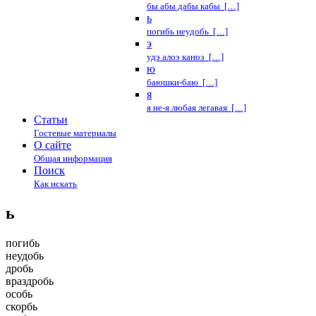
бы абы дабы кабы […]
ь
погибь неудобь […]
э
удэ алоэ каноэ […]
ю
баюшки-баю […]
я
я не-я любая легавая […]
Статьи
Гостевые материалы
О сайте
Общая информация
Поиск
Как искать
ь
погибь
неудобь
дробь
враздробь
особь
скорбь