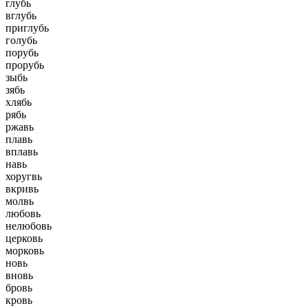
глубь
вглубь
приглубь
голубь
порубь
прорубь
зыбь
зябь
хлябь
рябь
ржавь
плавь
вплавь
навь
хоругвь
вкривь
молвь
любовь
нелюбовь
церковь
морковь
новь
вновь
бровь
кровь