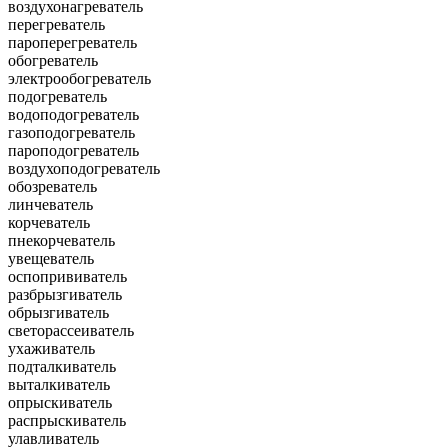
воздухонагреватель
перегреватель
пароперегреватель
обогреватель
электрообогреватель
подогреватель
водоподогреватель
газоподогреватель
пароподогреватель
воздухоподогреватель
обозреватель
линчеватель
корчеватель
пнекорчеватель
увещеватель
оспопрививатель
разбрызгиватель
обрызгиватель
светорассеиватель
ухаживатель
подталкиватель
выталкиватель
опрыскиватель
распрыскиватель
улавливатель