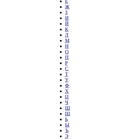
Ё
Ж
З
И
Й
К
Л
М
Н
О
П
Р
С
Т
У
Ф
Х
Ц
Ч
Ш
Щ
Ь
Ы
Ъ
Э