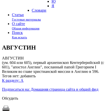
Ю
Я
Cловари
Статьи
Гостевые материалы
О сайте
Общая информация
Поиск
Как искать
АВГУСТИН
АВГУСТИН
(ум. 604 или 605), первый архиепископ Кентерберийский (c
601), "апостол Англии", посланный папой Григорием I
Великим во главе христианской миссии в Англию в 596.
Тегов нет:
добавить
К разделу: А
Подписаться на: Домашняя страница сайта и общий фид
Обсудить