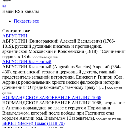
✉
Наши RSS-каналы
Показать все
Смотри также
АВГУСТИН
АВГУСТИН (Виноградский Алексей Васильевич) (1766-
1819), русский духовный писатель и проповедник,
архиепископ Московский и Коломенский (1818). "Сочинения"
изданы в 1856.
www.sky-net-eye.com
АВГУСТИН Блаженный
АВГУСТИН Блаженный (Augustinus Sanctus) Аврелий (354-
430), христианский теолог и церковный деятель, главный
представитель западной патристики. Епископ г. Гиппон (Сев.
Африка); родоначальник христианской философии истории
(сочинения "О граде божием"); "земному граду" […]
www.sky-net-
eye.com
НОРМАНДСКОЕ ЗАВОЕВАНИЕ АНГЛИИ 1066
НОРМАНДСКОЕ ЗАВОЕВАНИЕ АНГЛИИ 1066, вторжение
в Англию нормандцев во главе с герцогом Нормандии
Вильгельмом, который после победы при Гастингсе стал
королем Англии (см. Вильгельм I Завоеватель).
www.sky-net-eye.com
БЕКЕТ (Becket) Томас (1118-70)