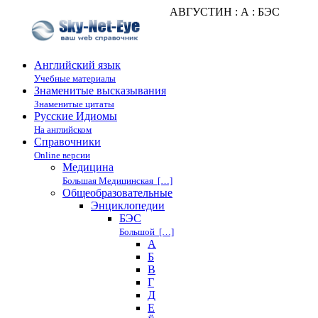
АВГУСТИН : А : БЭС
Английский язык
Учебные материалы
Знаменитые высказывания
Знаменитые цитаты
Русские Идиомы
На английском
Справочники
Online версии
Медицина
Большая Медицинская […]
Общеобразовательные
Энциклопедии
БЭС
Большой […]
А
Б
В
Г
Д
Е