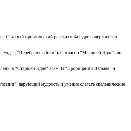
г. Связный прозаический рассказ о Бальдре содержится в
 Эдда", "Перебранка Локи"). Согласно "Младшей Эдде", во
влены в "Старшей Эдде" асам. В "Прорицании Вельвы" и
поэзии", дарующий мудрость и умение слагать скальдические