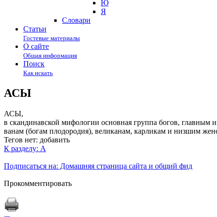
Ю
Я
Cловари
Статьи
Гостевые материалы
О сайте
Общая информация
Поиск
Как искать
АСЫ
АСЫ,
в скандинавской мифологии основная группа богов, главным из
ванам (богам плодородия), великанам, карликам и низшим жен
Тегов нет:
добавить
К разделу: А
Подписаться на: Домашняя страница сайта и общий фид
Прокомментировать