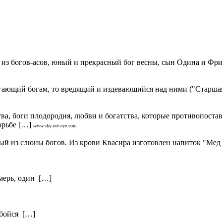
из богов-асов, юный и прекрасный бог весны, сын Одина и Фриг
гающий богам, то вредящий и издевающийся над ними ("Старшая
а, боги плодородия, любви и богатства, которые противопоста
орьбе […]
www.sky-net-eye.com
й из слюны богов. Из крови Квасира изготовлен напиток "Мед 
тмерь, один […]
 бойся […]