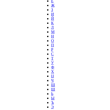
Ё
Ж
З
И
Й
К
Л
М
Н
О
П
Р
С
Т
У
Ф
Х
Ц
Ч
Ш
Щ
Ь
Ы
Ъ
Э