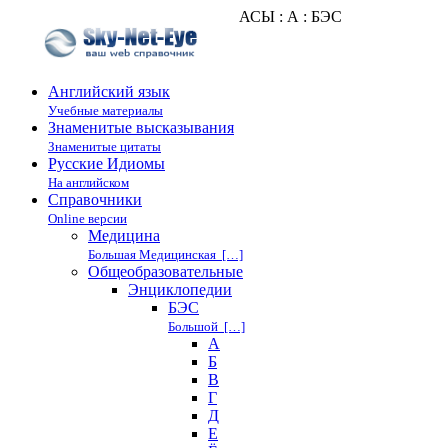
АСЫ : А : БЭС
Английский язык
Учебные материалы
Знаменитые высказывания
Знаменитые цитаты
Русские Идиомы
На английском
Справочники
Online версии
Медицина
Большая Медицинская […]
Общеобразовательные
Энциклопедии
БЭС
Большой […]
А
Б
В
Г
Д
Е