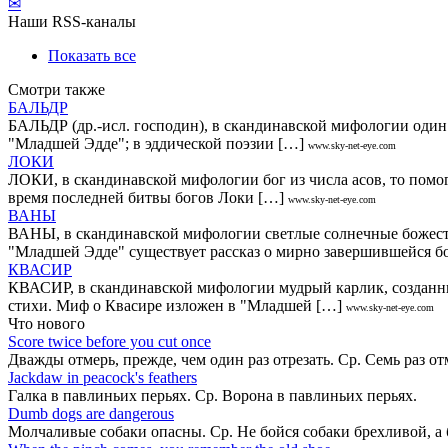
✉
Наши RSS-каналы
Показать все
Смотри также
БАЛЬДР
БАЛЬДР (др.-исл. господин), в скандинавской мифологии один 
"Младшей Эдде"; в эддической поэзии […]
www.sky-net-eye.com
ЛОКИ
ЛОКИ, в скандинавской мифологии бог из числа асов, то помо
время последней битвы богов Локи […]
www.sky-net-eye.com
ВАНЫ
ВАНЫ, в скандинавской мифологии светлые солнечные божеств
"Младшей Эдде" существует рассказ о мирно завершившейся б
КВАСИР
КВАСИР, в скандинавской мифологии мудрый карлик, созданны
стихи. Миф о Квасире изложен в "Младшей […]
www.sky-net-eye.com
Что нового
Score twice before you cut once
Дважды отмерь, прежде, чем один раз отрезать. Ср. Семь раз о
Jackdaw in peacock's feathers
Галка в павлиньих перьях. Ср. Ворона в павлиньих перьях.
Dumb dogs are dangerous
Молчаливые собаки опасны. Ср. Не бойся собаки брехливой, а