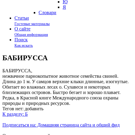
Ю
Я
Cловари
Статьи
Гостевые материалы
О сайте
Общая информация
Поиск
Как искать
БАБИРУССА
БАБИРУССА,
нежвачное парнокопытное животное семейства свиней.
Длина до 1 м. У самцов верхние клыки длинные, изогнутые.
Обитает во влажных лесах о. Сулавеси и некоторых
близлежащих островов. Быстро бегает и хорошо плавает.
Редка, в Красной книге Международного союза охраны
природы и природных ресурсов.
Тегов нет:
добавить
К разделу: Б
Подписаться на: Домашняя страница сайта и общий фид