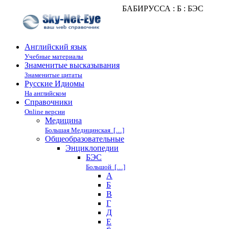
БАБИРУССА : Б : БЭС
Английский язык
Учебные материалы
Знаменитые высказывания
Знаменитые цитаты
Русские Идиомы
На английском
Справочники
Online версии
Медицина
Большая Медицинская […]
Общеобразовательные
Энциклопедии
БЭС
Большой […]
А
Б
В
Г
Д
Е