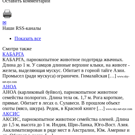
Оставить комментарий
✉
Наши RSS-каналы
Показать все
Смотри также
КАБАРГА
КАБАРГА, парнокопытное животное подотряда жвачных.
Длина до 1 м. У самцов длинные верхние клыки, на животе -
железа, выделяющая мускус. Обитает в горной тайге Азии.
Промысел (ради мускуса) ограничен. Гималайская […]
www.sky-
net-eye.com
АНОА
АНОА (карликовый буйвол), парнокопытное животное
семейства полорогих. Длина тела ок. 1,7 м. Рога короткие,
прямые. Обитает в лесах о. Сулавеси. В прошлом объект
охоты (мясо, шкура). Редок, в Красной книге […]
www.sky-net-eye.com
АКСИС
АКСИС, парнокопытное животное семейства оленей. Длина
до 1,5 м, высота до 1 м. Индия, Шри-Ланка, Юго-Вост. Азия.
Акклиматизирован в ряде мест в Австралии, Юж. Америке и