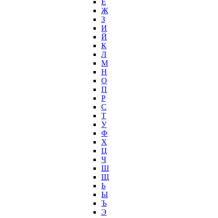
Ё
Ж
З
И
Й
К
Л
М
Н
О
П
Р
С
Т
У
Ф
Х
Ц
Ч
Ш
Щ
Ь
Ы
Ъ
Э