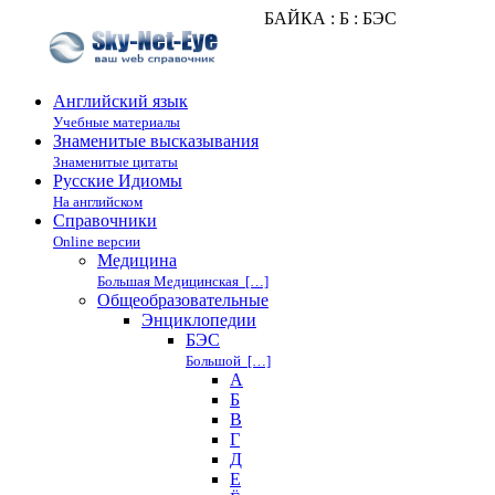
БАЙКА : Б : БЭС
Английский язык
Учебные материалы
Знаменитые высказывания
Знаменитые цитаты
Русские Идиомы
На английском
Справочники
Online версии
Медицина
Большая Медицинская […]
Общеобразовательные
Энциклопедии
БЭС
Большой […]
А
Б
В
Г
Д
Е