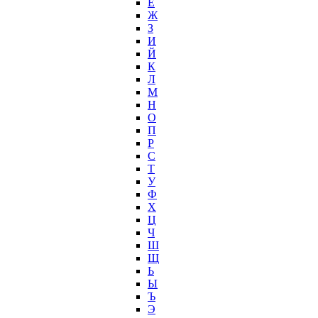
Ё
Ж
З
И
Й
К
Л
М
Н
О
П
Р
С
Т
У
Ф
Х
Ц
Ч
Ш
Щ
Ь
Ы
Ъ
Э