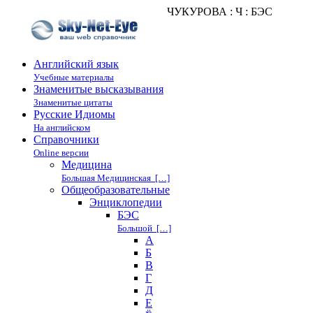
ЧУКУРОВА : Ч : БЭС
Английский язык
Учебные материалы
Знаменитые высказывания
Знаменитые цитаты
Русские Идиомы
На английском
Справочники
Online версии
Медицина
Большая Медицинская […]
Общеобразовательные
Энциклопедии
БЭС
Большой […]
А
Б
В
Г
Д
Е