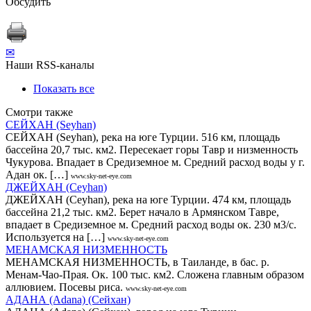
Обсудить
✉
Наши RSS-каналы
Показать все
Смотри также
СЕЙХАН (Seyhan)
СЕЙХАН (Seyhan), река на юге Турции. 516 км, площадь
бассейна 20,7 тыс. км2. Пересекает горы Тавр и низменность
Чукурова. Впадает в Средиземное м. Средний расход воды у г.
Адан ок. […]
www.sky-net-eye.com
ДЖЕЙХАН (Ceyhan)
ДЖЕЙХАН (Ceyhan), река на юге Турции. 474 км, площадь
бассейна 21,2 тыс. км2. Берет начало в Армянском Тавре,
впадает в Средиземное м. Средний расход воды ок. 230 м3/с.
Используется на […]
www.sky-net-eye.com
МЕНАМСКАЯ НИЗМЕННОСТЬ
МЕНАМСКАЯ НИЗМЕННОСТЬ, в Таиланде, в бас. р.
Менам-Чао-Прая. Ок. 100 тыс. км2. Сложена главным образом
аллювием. Посевы риса.
www.sky-net-eye.com
АДАНА (Adana) (Сейхан)