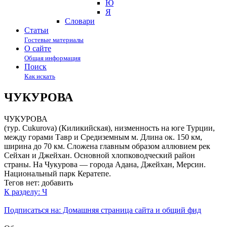
Ю
Я
Cловари
Статьи
Гостевые материалы
О сайте
Общая информация
Поиск
Как искать
ЧУКУРОВА
ЧУКУРОВА
(тур. Cukurova) (Киликийская), низменность на юге Турции,
между горами Тавр и Средиземным м. Длина ок. 150 км,
ширина до 70 км. Сложена главным образом аллювием рек
Сейхан и Джейхан. Основной хлопководческий район
страны. На Чукурова — города Адана, Джейхан, Мерсин.
Национальный парк Кератепе.
Тегов нет:
добавить
К разделу: Ч
Подписаться на: Домашняя страница сайта и общий фид