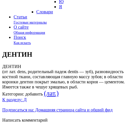
Ю
Я
Cловари
Статьи
Гостевые материалы
О сайте
Общая информация
Поиск
Как искать
ДЕНТИН
ДЕНТИН
(от лат. dens, родительный падеж dentis — зуб), разновидность
костной ткани, составляющая главную массу зубов; в области
коронки дентин покрыт эмалью, в области корня — цементом.
Имеется также в чешуе хрящевых рыб.
(лат.)
Категории:
добавить
К разделу: Д
Подписаться на: Домашняя страница сайта и общий фид
Написать комментарий