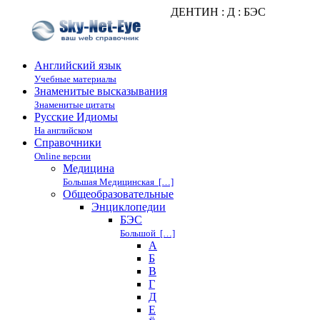
ДЕНТИН : Д : БЭС
Английский язык
Учебные материалы
Знаменитые высказывания
Знаменитые цитаты
Русские Идиомы
На английском
Справочники
Online версии
Медицина
Большая Медицинская […]
Общеобразовательные
Энциклопедии
БЭС
Большой […]
А
Б
В
Г
Д
Е