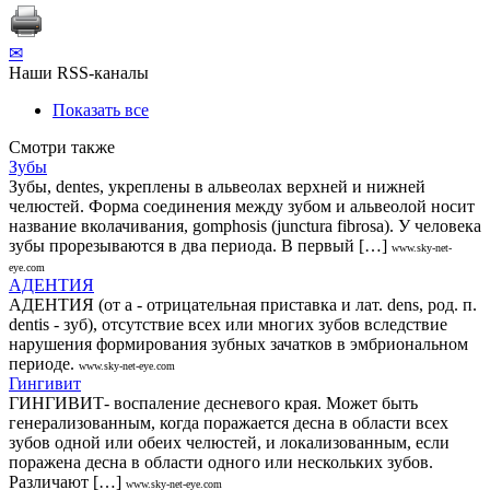
✉
Наши RSS-каналы
Показать все
Смотри также
Зубы
Зубы, dentes, укреплены в альвеолах верхней и нижней
челюстей. Форма соединения между зубом и альвеолой носит
название вколачивания, gomphosis (junctura fibrosa). У человека
зубы прорезываются в два периода. В первый […]
www.sky-net-
eye.com
АДЕНТИЯ
АДЕНТИЯ (от а - отрицательная приставка и лат. dens, род. п.
dentis - зуб), отсутствие всех или многих зубов вследствие
нарушения формирования зубных зачатков в эмбриональном
периоде.
www.sky-net-eye.com
Гингивит
ГИНГИВИТ- воспаление десневого края. Может быть
генерализованным, когда поражается десна в области всех
зубов одной или обеих челюстей, и локализованным, если
поражена десна в области одного или нескольких зубов.
Различают […]
www.sky-net-eye.com