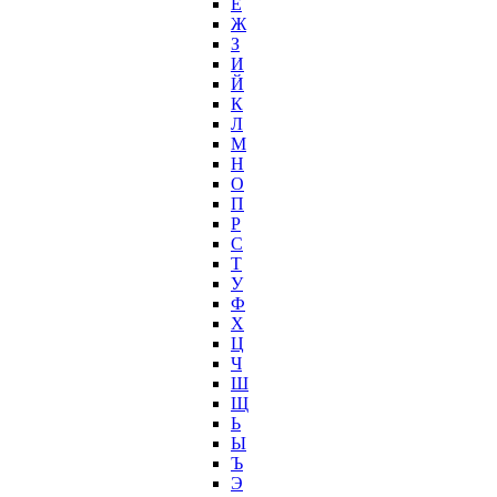
Ё
Ж
З
И
Й
К
Л
М
Н
О
П
Р
С
Т
У
Ф
Х
Ц
Ч
Ш
Щ
Ь
Ы
Ъ
Э