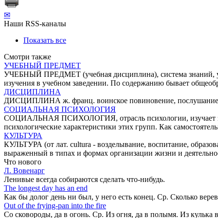
✉
Наши RSS-каналы
Показать все
Смотри также
УЧЕБНЫЙ ПРЕДМЕТ
УЧЕБНЫЙ ПРЕДМЕТ (учебная дисциплина), система знаний, уме
изучения в учебном заведении. По содержанию бывает общеоб
ДИСЦИПЛИНА
ДИСЦИПЛИНА ж. франц. воинское повиновение, послушание, п
СОЦИАЛЬНАЯ ПСИХОЛОГИЯ
СОЦИАЛЬНАЯ ПСИХОЛОГИЯ, отрасль психологии, изучает зако
психологические характеристики этих групп. Как самостоятель
КУЛЬТУРА
КУЛЬТУРА (от лат. cultura - возделывание, воспитание, образо
выраженный в типах и формах организации жизни и деятельно
Что нового
Л. Вовенарг
Ленивые всегда собираются сделать что-нибудь.
The longest day has an end
Как бы долог день ни был, у него есть конец. Ср. Сколько вере
Out of the frying-pan into the fire
Co сковороды, да в огонь. Ср. Из огня, да в полымя. Из кулька 