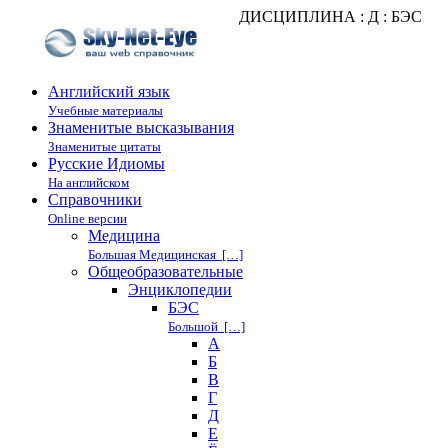
ДИСЦИПЛИНА : Д : БЭС
Английский язык
Учебные материалы
Знаменитые высказывания
Знаменитые цитаты
Русские Идиомы
На английском
Справочники
Online версии
Медицина
Большая Медицинская […]
Общеобразовательные
Энциклопедии
БЭС
Большой […]
А
Б
В
Г
Д
Е