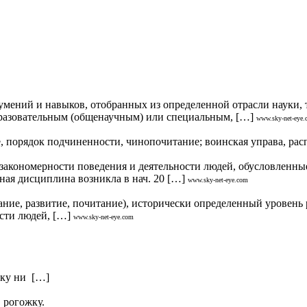
ний и навыков, отобранных из определенной отрасли науки, те
разовательным (общенаучным) или специальным, […]
www.sky-net-eye
орядок подчиненности, чинопочитание; воинская управа, расп
номерности поведения и деятельности людей, обусловленные 
ная дисциплина возникла в нач. 20 […]
www.sky-net-eye.com
вание, развитие, почитание), исторически определенный уровень 
сти людей, […]
www.sky-net-eye.com
вку ни […]
в рогожку.