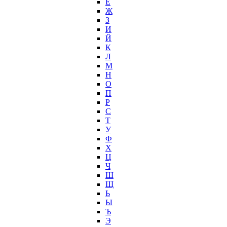
Ё
Ж
З
И
Й
К
Л
М
Н
О
П
Р
С
Т
У
Ф
Х
Ц
Ч
Ш
Щ
Ь
Ы
Ъ
Э