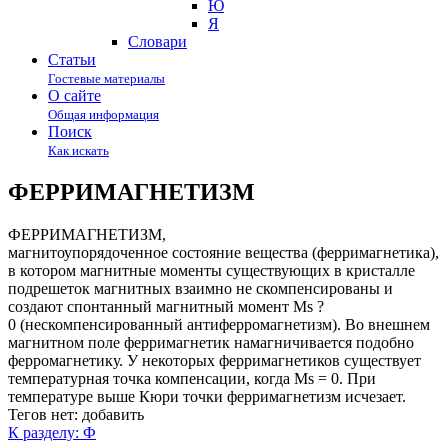
Ю
Я
Cловари
Статьи
Гостевые материалы
О сайте
Общая информация
Поиск
Как искать
ФЕРРИМАГНЕТИЗМ
ФЕРРИМАГНЕТИЗМ,
магнитоупорядоченное состояние вещества (ферримагнетика),
в котором магнитные моменты существующих в кристалле
подрешеток магнитных взаимно не скомпенсированы и
создают спонтанный магнитный момент Ms ?
0 (нескомпенсированный антиферромагнетизм). Во внешнем
магнитном поле ферримагнетик намагничивается подобно
ферромагнетику. У некоторых ферримагнетиков существует
температурная точка компенсации, когда Ms = 0. При
температуре выше Кюри точки ферримагнетизм исчезает.
Тегов нет:
добавить
К разделу: Ф