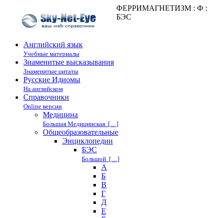
ФЕРРИМАГНЕТИЗМ : Ф :
БЭС
Английский язык
Учебные материалы
Знаменитые высказывания
Знаменитые цитаты
Русские Идиомы
На английском
Справочники
Online версии
Медицина
Большая Медицинская […]
Общеобразовательные
Энциклопедии
БЭС
Большой […]
А
Б
В
Г
Д
Е