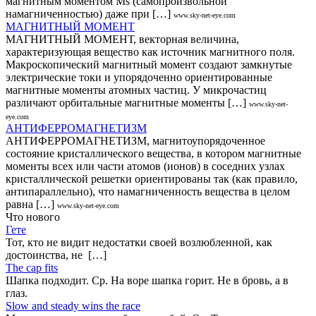
магнитным моментом Ms (самопроизвольной
намагниченностью) даже при […]
www.sky-net-eye.com
МАГНИТНЫЙ МОМЕНТ
МАГНИТНЫЙ МОМЕНТ, векторная величина,
характеризующая вещество как источник магнитного поля.
Макроскопический магнитный момент создают замкнутые
электрические токи и упорядоченно ориентированные
магнитные моменты атомных частиц. У микрочастиц
различают орбитальные магнитные моменты […]
www.sky-net-
eye.com
АНТИФЕРРОМАГНЕТИЗМ
АНТИФЕРРОМАГНЕТИЗМ, магнитоупорядоченное
состояние кристаллического вещества, в котором магнитные
моменты всех или части атомов (ионов) в соседних узлах
кристаллической решетки ориентированы так (как правило,
антипараллельно), что намагниченность вещества в целом
равна […]
www.sky-net-eye.com
Что нового
Гете
Тот, кто не видит недостатки своей возлюбленной, как
достоинства, не […]
The cap fits
Шапка подходит. Ср. На воре шапка горит. Не в бровь, а в
глаз.
Slow and steady wins the race