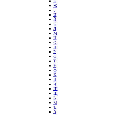
Ё
Ж
З
И
Й
К
Л
М
Н
О
П
Р
С
Т
У
Ф
Х
Ц
Ч
Ш
Щ
Ь
Ы
Ъ
Э