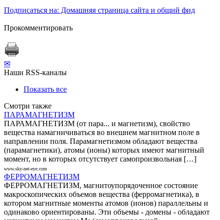
Подписаться на: Домашняя страница сайта и общий фид
Прокомментировать
✉
Наши RSS-каналы
Показать все
Смотри также
ПАРАМАГНЕТИЗМ
ПАРАМАГНЕТИЗМ (от пара... и магнетизм), свойство
вещества намагничиваться во внешнем магнитном поле в
направлении поля. Парамагнетизмом обладают вещества
(парамагнетики), атомы (ионы) которых имеют магнитный
момент, но в которых отсутствует самопроизвольная […]
www.sky-net-eye.com
ФЕРРОМАГНЕТИЗМ
ФЕРРОМАГНЕТИЗМ, магнитоупорядоченное состояние
макроскопических объемов вещества (ферромагнетика), в
котором магнитные моменты атомов (ионов) параллельны и
одинаково ориентированы. Эти объемы - домены - обладают