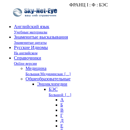
ФРАНЦ I : Ф : БЭС
Английский язык
Учебные материалы
Знаменитые высказывания
Знаменитые цитаты
Русские Идиомы
На английском
Справочники
Online версии
Медицина
Большая Медицинская […]
Общеобразовательные
Энциклопедии
БЭС
Большой […]
А
Б
В
Г
Д
Е