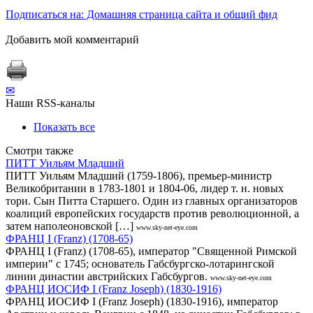
Подписаться на: Домашняя страница сайта и общий фид
Добавить мой комментарий
✉
Наши RSS-каналы
Показать все
Смотри также
ПИТТ Уильям Младший
ПИТТ Уильям Младший (1759-1806), премьер-министр
Великобритании в 1783-1801 и 1804-06, лидер т. н. новых
тори. Сын Питта Старшего. Один из главных организаторов
коалиций европейских государств против революционной, а
затем наполеоновской […]
www.sky-net-eye.com
ФРАНЦ I (Franz) (1708-65)
ФРАНЦ I (Franz) (1708-65), император "Священной Римской
империи" с 1745; основатель Габсбургско-лотарингской
линии династии австрийских Габсбургов.
www.sky-net-eye.com
ФРАНЦ ИОСИФ I (Franz Joseph) (1830-1916)
ФРАНЦ ИОСИФ I (Franz Joseph) (1830-1916), император