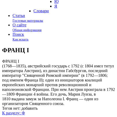
Ю
Я
Cловари
Статьи
Гостевые материалы
О сайте
Общая информация
Поиск
Как искать
ФРАНЦ I
ФРАНЦ I
(1768—1835), австрийский государь с 1792 (с 1804 имел титул
императора Австрии), из династии Габсбургов, последний
император "Священной Римской империи" (в 1792—1806;
под именем Франца II); один из инициаторов коалиций
европейских монархий против революционной и
наполеоновской Франции. При нем Австрия проиграла в 1792
—1809 Франции 4 войны. Его дочь, Мария Луиза, в
1810 выдана замуж за Наполеона I. Франц — один из
организаторов Священного союза.
Тегов нет:
добавить
К разделу: Ф