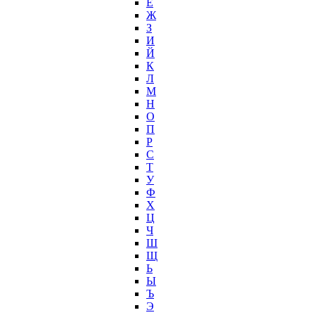
Ё
Ж
З
И
Й
К
Л
М
Н
О
П
Р
С
Т
У
Ф
Х
Ц
Ч
Ш
Щ
Ь
Ы
Ъ
Э