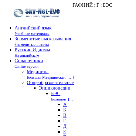
ГАФНИЙ : Г : БЭС
Английский язык
Учебные материалы
Знаменитые высказывания
Знаменитые цитаты
Русские Идиомы
На английском
Справочники
Online версии
Медицина
Большая Медицинская […]
Общеобразовательные
Энциклопедии
БЭС
Большой […]
А
Б
В
Г
Д
Е