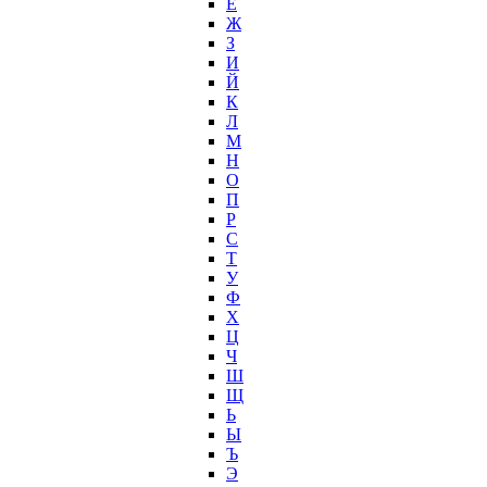
Ё
Ж
З
И
Й
К
Л
М
Н
О
П
Р
С
Т
У
Ф
Х
Ц
Ч
Ш
Щ
Ь
Ы
Ъ
Э