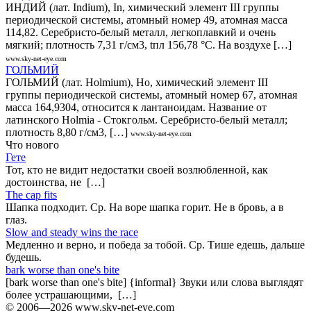
ИНДИЙ (лат. Indium), In, химический элемент III группы
периодической системы, атомный номер 49, атомная масса
114,82. Серебристо-белый металл, легкоплавкий и очень
мягкий; плотность 7,31 г/см3, tпл 156,78 °С. На воздухе […]
www.sky-net-eye.com
ГОЛЬМИЙ
ГОЛЬМИЙ (лат. Holmium), Но, химический элемент III
группы периодической системы, атомный номер 67, атомная
масса 164,9304, относится к лантаноидам. Название от
латинского Holmia - Стокгольм. Серебристо-белый металл;
плотность 8,80 г/см3, […]
www.sky-net-eye.com
Что нового
Гете
Тот, кто не видит недостатки своей возлюбленной, как
достоинства, не […]
The cap fits
Шапка подходит. Ср. На воре шапка горит. Не в бровь, а в
глаз.
Slow and steady wins the race
Медленно и верно, и победа за тобой. Ср. Тише едешь, дальше
будешь.
bark worse than one's bite
[bark worse than one's bite] {informal} Звуки или слова выглядят
более устрашающими, […]
© 2006—2026 www.sky-net-eye.com