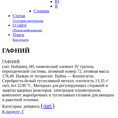
Ю
Я
Cловари
Статьи
Гостевые материалы
О сайте
Общая информация
Поиск
Как искать
ГАФНИЙ
ГАФНИЙ
(лат. Hafnium), Hf, химический элемент IV группы
периодической системы, атомный номер 72, атомная масса
178,49. Назван от позднелат. Hafnia — Копенгаген.
Серебристо-белый тугоплавкий металл; плотность 13,35 г/
см3, tпл 2230 °С. Материал для регулирующих стержней и
защиты ядерных реакторов, электродов плазмотронов,
компонент жаропрочных и тугоплавких сплавов для авиации
и ракетной техники.
(лат.)
Категории:
добавить
К разделу: Г