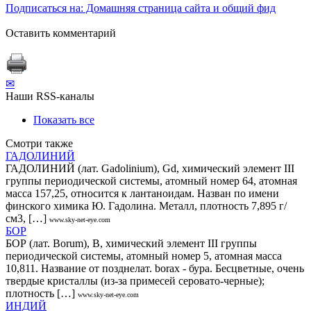
Подписаться на: Домашняя страница сайта и общий фид
Оставить комментарий
✉
Наши RSS-каналы
Показать все
Смотри также
ГАДОЛИНИЙ
ГАДОЛИНИЙ (лат. Gadolinium), Gd, химический элемент III
группы периодической системы, атомный номер 64, атомная
масса 157,25, относится к лантаноидам. Назван по имени
финского химика Ю. Гадолина. Металл, плотность 7,895 г/
см3, […]
www.sky-net-eye.com
БОР
БОР (лат. Borum), В, химический элемент III группы
периодической системы, атомный номер 5, атомная масса
10,811. Название от позднелат. borax - бура. Бесцветные, очень
твердые кристаллы (из-за примесей серовато-черные);
плотность […]
www.sky-net-eye.com
ИНДИЙ