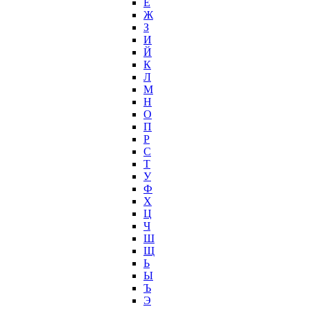
Ё
Ж
З
И
Й
К
Л
М
Н
О
П
Р
С
Т
У
Ф
Х
Ц
Ч
Ш
Щ
Ь
Ы
Ъ
Э