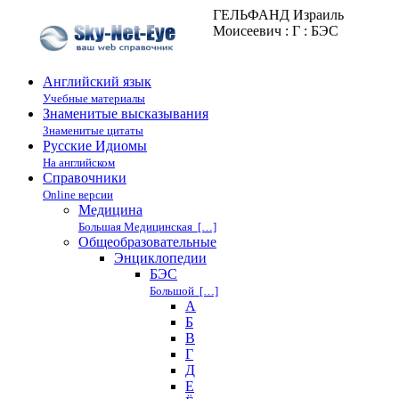
ГЕЛЬФАНД Израиль
Моисеевич : Г : БЭС
Английский язык
Учебные материалы
Знаменитые высказывания
Знаменитые цитаты
Русские Идиомы
На английском
Справочники
Online версии
Медицина
Большая Медицинская […]
Общеобразовательные
Энциклопедии
БЭС
Большой […]
А
Б
В
Г
Д
Е