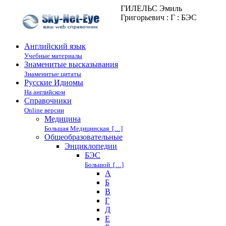
ГИЛЕЛЬС Эмиль
Григорьевич : Г : БЭС
Английский язык
Учебные материалы
Знаменитые высказывания
Знаменитые цитаты
Русские Идиомы
На английском
Справочники
Online версии
Медицина
Большая Медицинская […]
Общеобразовательные
Энциклопедии
БЭС
Большой […]
А
Б
В
Г
Д
Е