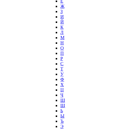
Ё
Ж
З
И
Й
К
Л
М
Н
О
П
Р
С
Т
У
Ф
Х
Ц
Ч
Ш
Щ
Ь
Ы
Ъ
Э