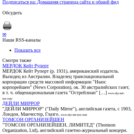
Подписаться на: Домашняя страница сайта и общий фид
Обсудить
✉
Наши RSS-каналы
Показать все
Смотри также
МЕРДОК Кейт Руперт
МЕРДОК Кейт Руперт (р. 1931), американский издатель.
Выходец из Австралии. Владелец транснациональной
корпорации средств массовой информации "Ньюс
корпорейшен" (News Corporation), ок. 30 австралийских газет,
в т. ч. общенациональная газета "Острейлиан" […]
www.sky-net-
eye.com
ДЕЙЛИ МИРРОР
"ДЕЙЛИ МИРРОР" ("Daily Mirror"), английская газета, с 1903,
Лондон, Манчестер, Глазго.
www.sky-net-eye.com
ТОМСОН ОРГАНИЗЕЙШЕН
"ТОМСОН ОРГАНИЗЕЙШЕН, ЛИМИТЕД" (Thomson
Organization, Ltd), английский газетно-журнальный концерн.