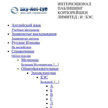
ИНТЕРНЭШОНАЛ
ПАБЛИШИНГ
КОРПОРЕЙШЕН
ЛИМИТЕД : И : БЭС
Английский язык
Учебные материалы
Знаменитые высказывания
Знаменитые цитаты
Русские Идиомы
На английском
Справочники
Online версии
Медицина
Большая Медицинская […]
Общеобразовательные
Энциклопедии
БЭС
Большой […]
А
Б
В
Г
Д
Е