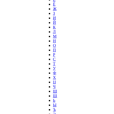
Ё
Ж
З
И
Й
К
Л
М
Н
О
П
Р
С
Т
У
Ф
Х
Ц
Ч
Ш
Щ
Ь
Ы
Ъ