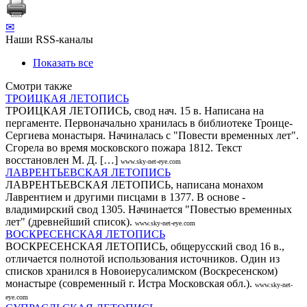
✉
Наши RSS-каналы
Показать все
Смотри также
ТРОИЦКАЯ ЛЕТОПИСЬ
ТРОИЦКАЯ ЛЕТОПИСЬ, свод нач. 15 в. Написана на
пергаменте. Первоначально хранилась в библиотеке Троице-
Сергиева монастыря. Начиналась с "Повести временных лет".
Сгорела во время московского пожара 1812. Текст
восстановлен М. Д. […]
www.sky-net-eye.com
ЛАВРЕНТЬЕВСКАЯ ЛЕТОПИСЬ
ЛАВРЕНТЬЕВСКАЯ ЛЕТОПИСЬ, написана монахом
Лаврентием и другими писцами в 1377. В основе -
владимирский свод 1305. Начинается "Повестью временных
лет" (древнейший список).
www.sky-net-eye.com
ВОСКРЕСЕНСКАЯ ЛЕТОПИСЬ
ВОСКРЕСЕНСКАЯ ЛЕТОПИСЬ, общерусский свод 16 в.,
отличается полнотой использования источников. Один из
списков хранился в Новоиерусалимском (Воскресенском)
монастыре (современный г. Истра Московская обл.).
www.sky-net-
eye.com