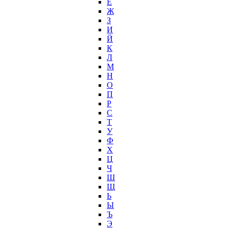
Ё
Ж
З
И
Й
К
Л
М
Н
О
П
Р
С
Т
У
Ф
Х
Ц
Ч
Ш
Щ
Ь
Ы
Ъ
Э