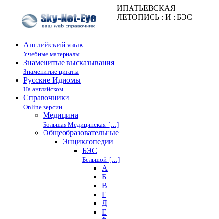
ИПАТЬЕВСКАЯ
ЛЕТОПИСЬ : И : БЭС
Английский язык
Учебные материалы
Знаменитые высказывания
Знаменитые цитаты
Русские Идиомы
На английском
Справочники
Online версии
Медицина
Большая Медицинская […]
Общеобразовательные
Энциклопедии
БЭС
Большой […]
А
Б
В
Г
Д
Е