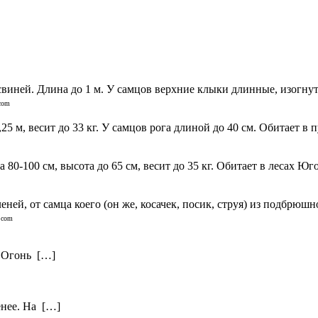
ней. Длина до 1 м. У самцов верхние клыки длинные, изогнуты
.com
 м, весит до 33 кг. У самцов рога длиной до 40 см. Обитает в 
100 см, высота до 65 см, весит до 35 кг. Обитает в лесах Юго
ней, от самца коего (он же, косачек, посик, струя) из подбрюшн
.com
. Огонь […]
енее. На […]