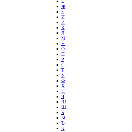
Ё
Ж
З
И
Й
К
Л
М
Н
О
П
Р
С
Т
У
Ф
Х
Ц
Ч
Ш
Щ
Ь
Ы
Ъ
Э