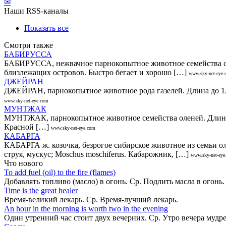
✉
Наши RSS-каналы
Показать все
Смотри также
БАБИРУССА
БАБИРУССА, нежвачное парнокопытное животное семейства сви
близлежащих островов. Быстро бегает и хорошо […]
www.sky-net-eye
ДЖЕЙРАН
ДЖЕЙРАН, парнокопытное животное рода газелей. Длина до 1,25
www.sky-net-eye.com
МУНТЖАК
МУНТЖАК, парнокопытное животное семейства оленей. Длина 80-
Красной […]
www.sky-net-eye.com
КАБАРГА
КАБАРГА ж. козочка, безрогое сибирское животное из семьи оле
струя, мускус; Moschus moschiferus. Кабарожник, […]
www.sky-net-eye
Что нового
То add fuel (oil) to the fire (flames)
Добавлять топливо (масло) в огонь. Ср. Подлить масла в огонь
Time is the great healer
Время-великий лекарь. Ср. Время-лучший лекарь.
An hour in the morning is worth two in the evening
Один утренний час стоит двух вечерних. Ср. Утро вечера мудр