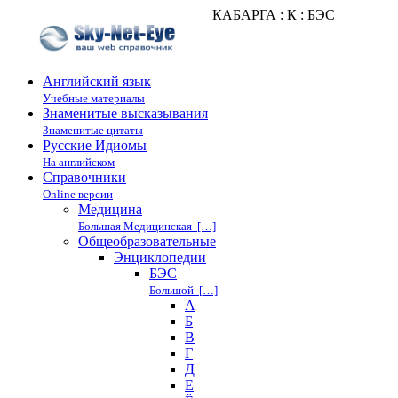
КАБАРГА : К : БЭС
Английский язык
Учебные материалы
Знаменитые высказывания
Знаменитые цитаты
Русские Идиомы
На английском
Справочники
Online версии
Медицина
Большая Медицинская […]
Общеобразовательные
Энциклопедии
БЭС
Большой […]
А
Б
В
Г
Д
Е