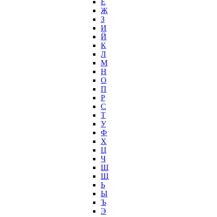
Ё
Ж
З
И
Й
К
Л
М
Н
О
П
Р
С
Т
У
Ф
Х
Ц
Ч
Ш
Щ
Ь
Ы
Ъ
Э