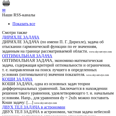
✉
Наши RSS-каналы
Показать все
Смотри также
ДИРИХЛЕ ЗАДАЧА
ДИРИХЛЕ ЗАДАЧА (по имени П. Г. Дирихле), задача об
отыскании гармонической функции по ее значениям,
заданным на границе рассматриваемой области.
www.sky-net-eye.com
ОПТИМАЛЬНАЯ ЗАДАЧА
ОПТИМАЛЬНАЯ ЗАДАЧА, экономико-математическая
задача, содержащая критерий оптимальности и ограничения,
т. е. направленная на поиск лучшего в определенных
условиях (оптимального) значения показателя.
www.sky-net-eye.com
КОШИ ЗАДАЧА
КОШИ ЗАДАЧА, одна из основных задач теории
дифференциальных уравнений. Заключается в нахождении
решения такого уравнения, удовлетворяющего т. н. начальным
условиям. Напр., для уравнения dy = 2xdx можно поставить
Коши задачу: […]
www.sky-net-eye.com
ДВУХ ТЕЛ ЗАДАЧА в астрономии
ДВУХ ТЕЛ ЗАДАЧА в астрономии, частная задача небесной