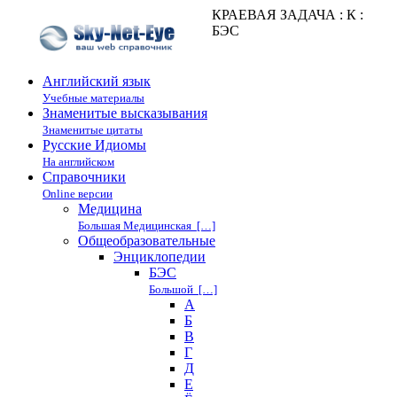
КРАЕВАЯ ЗАДАЧА : К :
БЭС
Английский язык
Учебные материалы
Знаменитые высказывания
Знаменитые цитаты
Русские Идиомы
На английском
Справочники
Online версии
Медицина
Большая Медицинская […]
Общеобразовательные
Энциклопедии
БЭС
Большой […]
А
Б
В
Г
Д
Е