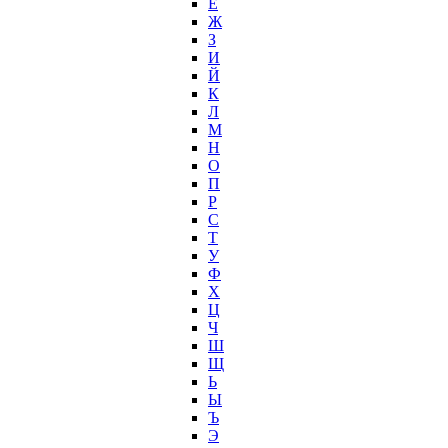
Ё
Ж
З
И
Й
К
Л
М
Н
О
П
Р
С
Т
У
Ф
Х
Ц
Ч
Ш
Щ
Ь
Ы
Ъ
Э