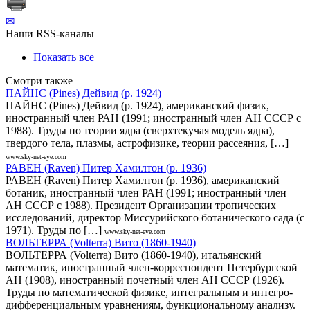
✉
Наши RSS-каналы
Показать все
Смотри также
ПАЙНС (Pines) Дейвид (р. 1924)
ПАЙНС (Pines) Дейвид (р. 1924), американский физик,
иностранный член РАН (1991; иностранный член АН СССР с
1988). Труды по теории ядра (сверхтекучая модель ядра),
твердого тела, плазмы, астрофизике, теории рассеяния, […]
www.sky-net-eye.com
РАВЕН (Raven) Питер Хамилтон (р. 1936)
РАВЕН (Raven) Питер Хамилтон (р. 1936), американский
ботаник, иностранный член РАН (1991; иностранный член
АН СССР с 1988). Президент Организации тропических
исследований, директор Миссурийского ботанического сада (с
1971). Труды по […]
www.sky-net-eye.com
ВОЛЬТЕРРА (Volterra) Вито (1860-1940)
ВОЛЬТЕРРА (Volterra) Вито (1860-1940), итальянский
математик, иностранный член-корреспондент Петербургской
АН (1908), иностранный почетный член АН СССР (1926).
Труды по математической физике, интегральным и интегро-
дифференциальным уравнениям, функциональному анализу.