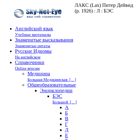
ЛАКС (Lax) Питер Дейвид
(р. 1926) : Л : БЭС
Английский язык
Учебные материалы
Знаменитые высказывания
Знаменитые цитаты
Русские Идиомы
На английском
Справочники
Online версии
Медицина
Большая Медицинская […]
Общеобразовательные
Энциклопедии
БЭС
Большой […]
А
Б
В
Г
Д
Е