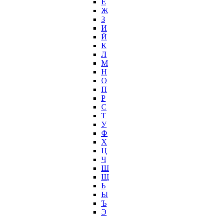
Ё
Ж
З
И
Й
К
Л
М
Н
О
П
Р
С
Т
У
Ф
Х
Ц
Ч
Ш
Щ
Ь
Ы
Ъ
Э