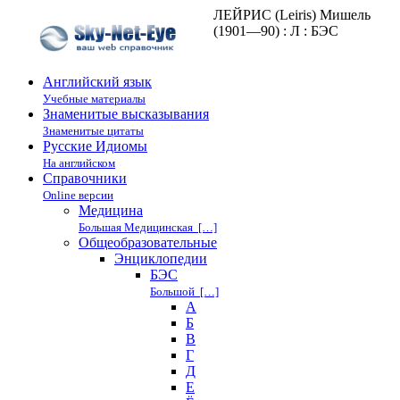
ЛЕЙРИС (Leiris) Мишель
(1901—90) : Л : БЭС
Английский язык
Учебные материалы
Знаменитые высказывания
Знаменитые цитаты
Русские Идиомы
На английском
Справочники
Online версии
Медицина
Большая Медицинская […]
Общеобразовательные
Энциклопедии
БЭС
Большой […]
А
Б
В
Г
Д
Е