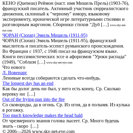
КЕНО (Queneau) Реймон (наст. имя Мишель Прель) (1903-76),
французский писатель. Активный участник сюрреалистского
движения, склонный к "черному" юмору, языковому
эксперименту, иронической игре литературными стилями и
разговорным жаргоном. Сборники стихов "Дуб […]
www.sky-net-
eye.com
ЧОРАН (Cioran) Эмиль Мишель (1911-95)
ЧОРАН (Cioran) Эмиль Мишель (1911-95), французский
мыслитель и писатель-эссеист румынского происхождения.
Во Франции с 1937, с 1946 пиcал на французском языке.
Книги пессимистических эссе и афоризмов "Уроки распада"
(1949), "Соблазн […]
www.sky-net-eye.com
Что нового
Л. Вовенарг
Ленивые всегда собираются сделать что-нибудь.
The longest day has an end
Как бы долог день ни был, у него есть конец. Ср. Сколько
веревку ни […]
Out of the frying-pan into the fire
Co сковороды, да в огонь. Ср. Из огня, да в полымя. Из кулька
в рогожку.
Too much knowledge makes the head bald
От чрезмерного знания голова лысеет. Ср. Много будешь
знать - скоро […]
© 2006—2026 www.sky-net-eye.com