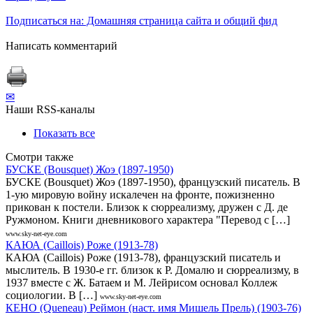
Подписаться на: Домашняя страница сайта и общий фид
Написать комментарий
✉
Наши RSS-каналы
Показать все
Смотри также
БУСКЕ (Bousquet) Жоэ (1897-1950)
БУСКЕ (Bousquet) Жоэ (1897-1950), французский писатель. В
1-ую мировую войну искалечен на фронте, пожизненно
прикован к постели. Близок к сюрреализму, дружен с Д. де
Ружмоном. Книги дневникового характера "Перевод с […]
www.sky-net-eye.com
КАЮА (Caillois) Роже (1913-78)
КАЮА (Caillois) Роже (1913-78), французский писатель и
мыслитель. В 1930-е гг. близок к Р. Домалю и сюрреализму, в
1937 вместе с Ж. Батаем и М. Лейрисом основал Коллеж
социологии. В […]
www.sky-net-eye.com
КЕНО (Queneau) Реймон (наст. имя Мишель Прель) (1903-76)