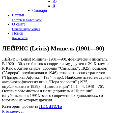
Ю
Я
Cловари
Статьи
Гостевые материалы
О сайте
Общая информация
Поиск
Как искать
ЛЕЙРИС (Leiris) Мишель (1901—90)
ЛЕЙРИС (Leiris) Мишель (1901—90), французский писатель.
В 1920—30-х гг. близок к сюрреализму, дружен с Ж. Батаем и
Р. Каюа. Автор стихов (сборник "Симулякр", 1925), романов
("Аврора", опубликован в 1946), этнологических трактатов
("Призрачная Африка", 1934, и др.). Наиболее известен серией
автобиографических книг "Пора зрелости" (1935,
опубликована в 1939), "Правила игры" (т. 1—4, 1948—76).
Оставил объемистый и нелицеприятный "Дневник"
(опубликован в 1991), эссе о современных художниках, со
многими из которых дружил.
писатель
Категории:
добавить
К разделу: Л