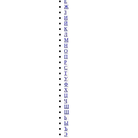
Ё
Ж
З
И
Й
К
Л
М
Н
О
П
Р
С
Т
У
Ф
Х
Ц
Ч
Ш
Щ
Ь
Ы
Ъ
Э