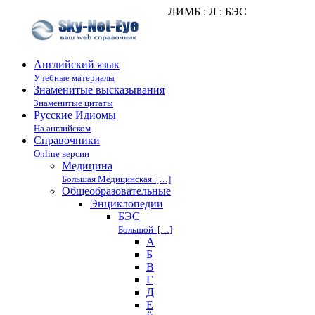
ЛИМБ : Л : БЭС
Английский язык
Учебные материалы
Знаменитые высказывания
Знаменитые цитаты
Русские Идиомы
На английском
Справочники
Online версии
Медицина
Большая Медицинская […]
Общеобразовательные
Энциклопедии
БЭС
Большой […]
А
Б
В
Г
Д
Е