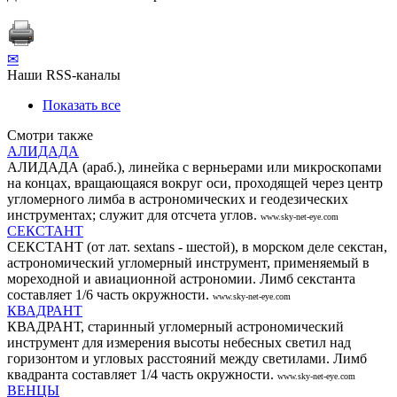
✉
Наши RSS-каналы
Показать все
Смотри также
АЛИДАДА
АЛИДАДА (араб.), линейка с верньерами или микроскопами
на концах, вращающаяся вокруг оси, проходящей через центр
угломерного лимба в астрономических и геодезических
инструментах; служит для отсчета углов.
www.sky-net-eye.com
СЕКСТАНТ
СЕКСТАНТ (от лат. sextans - шестой), в морском деле секстан,
астрономический угломерный инструмент, применяемый в
мореходной и авиационной астрономии. Лимб секстанта
составляет 1/6 часть окружности.
www.sky-net-eye.com
КВАДРАНТ
КВАДРАНТ, старинный угломерный астрономический
инструмент для измерения высоты небесных светил над
горизонтом и угловых расстояний между светилами. Лимб
квадранта составляет 1/4 часть окружности.
www.sky-net-eye.com
ВЕНЦЫ