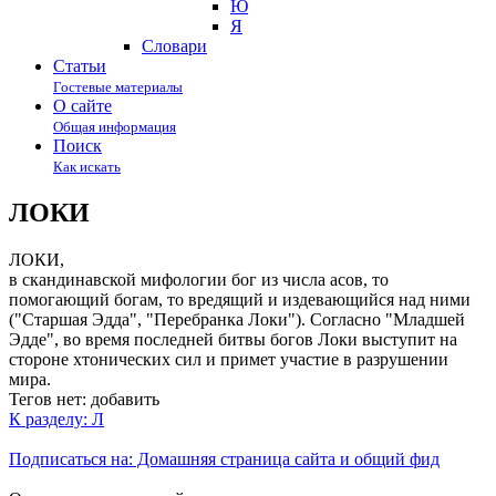
Ю
Я
Cловари
Статьи
Гостевые материалы
О сайте
Общая информация
Поиск
Как искать
ЛОКИ
ЛОКИ,
в скандинавской мифологии бог из числа асов, то
помогающий богам, то вредящий и издевающийся над ними
("Старшая Эдда", "Перебранка Локи"). Согласно "Младшей
Эдде", во время последней битвы богов Локи выступит на
стороне хтонических сил и примет участие в разрушении
мира.
Тегов нет:
добавить
К разделу: Л
Подписаться на: Домашняя страница сайта и общий фид