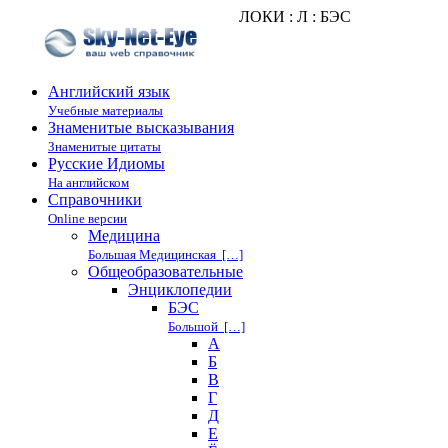
ЛОКИ : Л : БЭС
Английский язык
Учебные материалы
Знаменитые высказывания
Знаменитые цитаты
Русские Идиомы
На английском
Справочники
Online версии
Медицина
Большая Медицинская […]
Общеобразовательные
Энциклопедии
БЭС
Большой […]
А
Б
В
Г
Д
Е