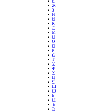
Ё
Ж
З
И
Й
К
Л
М
Н
О
П
Р
С
Т
У
Ф
Х
Ц
Ч
Ш
Щ
Ь
Ы
Ъ
Э