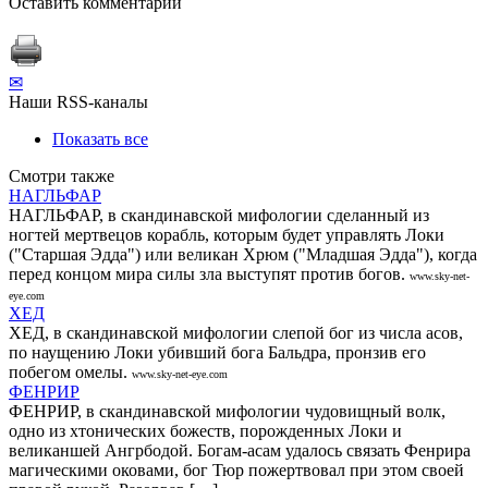
Оставить комментарий
✉
Наши RSS-каналы
Показать все
Смотри также
НАГЛЬФАР
НАГЛЬФАР, в скандинавской мифологии сделанный из
ногтей мертвецов корабль, которым будет управлять Локи
("Старшая Эдда") или великан Хрюм ("Младшая Эдда"), когда
перед концом мира силы зла выступят против богов.
www.sky-net-
eye.com
ХЕД
ХЕД, в скандинавской мифологии слепой бог из числа асов,
по наущению Локи убивший бога Бальдра, пронзив его
побегом омелы.
www.sky-net-eye.com
ФЕНРИР
ФЕНРИР, в скандинавской мифологии чудовищный волк,
одно из хтонических божеств, порожденных Локи и
великаншей Ангрбодой. Богам-асам удалось связать Фенрира
магическими оковами, бог Тюр пожертвовал при этом своей