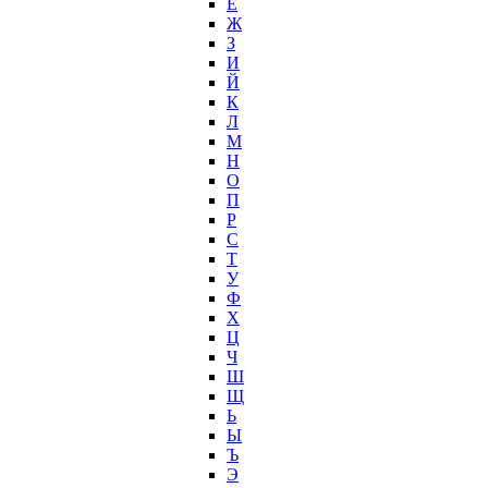
Ё
Ж
З
И
Й
К
Л
М
Н
О
П
Р
С
Т
У
Ф
Х
Ц
Ч
Ш
Щ
Ь
Ы
Ъ
Э