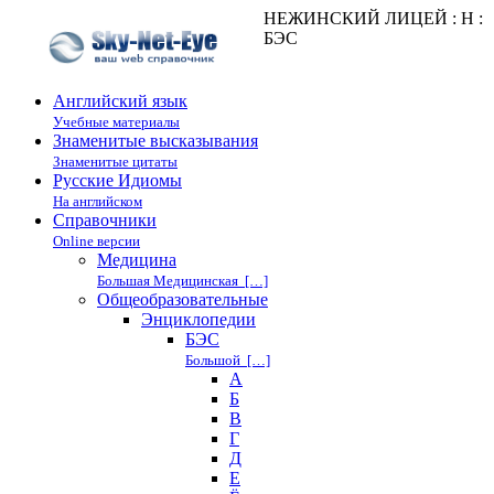
НЕЖИНСКИЙ ЛИЦЕЙ : Н :
БЭС
Английский язык
Учебные материалы
Знаменитые высказывания
Знаменитые цитаты
Русские Идиомы
На английском
Справочники
Online версии
Медицина
Большая Медицинская […]
Общеобразовательные
Энциклопедии
БЭС
Большой […]
А
Б
В
Г
Д
Е