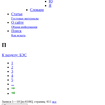
Ю
Я
Cловари
Статьи
Гостевые материалы
О сайте
Общая информация
Поиск
Как искать
П
К разделу: БЭС
1
2
3
4
5
...
Записи 1—10 [из 6106]; страниц: 611
все