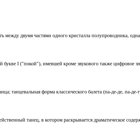
сть между двумя частями одного кристалла полупроводника, одн
й букве I ("покой"), имевшей кроме звукового также цифровое з
нца; танцевальная форма классического балета (па-де-де, па-де-тр
е), действенный танец, в котором раскрывается драматическое соде