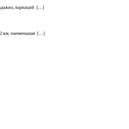
 адажио, вариаций […]
32 км, наименьшая […]