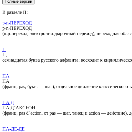
В разделе П:
p-n-ПЕРЕХОД
p-n-ПЕРЕХОД
(n-p-переход, электронно-дырочный переход), переходная обла
П
П,
семнадцатая буква русского алфавита; восходит к кириллическо
ПА
ПА
(франц. pas, букв. — шаг), отдельное движение классического та
ПА Д
ПА Д''АКСЬОН
(франц. pas d''action, от pas — шаг, танец и action — действи
ПА-ДЕ-ДЕ