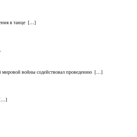
жения в танце […]
.
-й мировой войны содействовал проведению […]
 […]