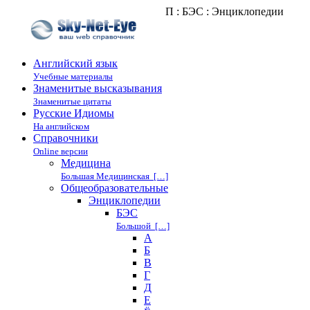
П : БЭС : Энциклопедии
Английский язык
Учебные материалы
Знаменитые высказывания
Знаменитые цитаты
Русские Идиомы
На английском
Справочники
Online версии
Медицина
Большая Медицинская […]
Общеобразовательные
Энциклопедии
БЭС
Большой […]
А
Б
В
Г
Д
Е