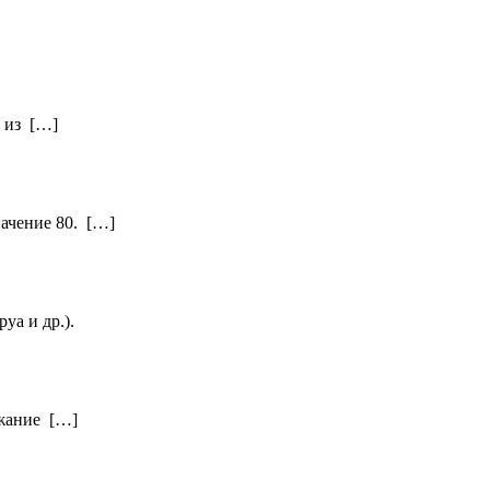
а из […]
начение 80. […]
уа и др.).
ржание […]