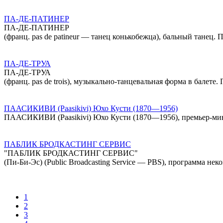
ПА-ДЕ-ПАТИНЕР
ПА-ДЕ-ПАТИНЕР
(франц. pas de patinеur — танец конькобежца), бальный танец. 
ПА-ДЕ-ТРУА
ПА-ДЕ-ТРУА
(франц. pas de trois), музыкально-танцевальная форма в балете
ПААСИКИВИ (Paasikivi) Юхо Кусти (1870—1956)
ПААСИКИВИ (Paasikivi) Юхо Кусти (1870—1956), премьер-мин
ПАБЛИК БРОДКАСТИНГ СЕРВИС
"ПАБЛИК БРОДКАСТИНГ СЕРВИС"
(Пи-Би-Эс) (Public Broadcasting Service — PBS), программа н
1
2
3