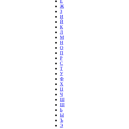
Ё
Ж
З
И
Й
К
Л
М
Н
О
П
Р
С
Т
У
Ф
Х
Ц
Ч
Ш
Щ
Ь
Ы
Ъ
Э