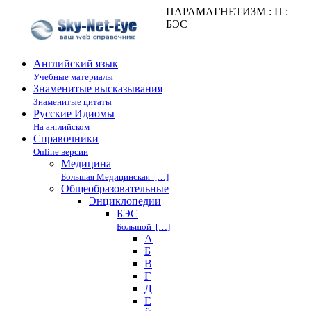
ПАРАМАГНЕТИЗМ : П :
БЭС
Английский язык
Учебные материалы
Знаменитые высказывания
Знаменитые цитаты
Русские Идиомы
На английском
Справочники
Online версии
Медицина
Большая Медицинская […]
Общеобразовательные
Энциклопедии
БЭС
Большой […]
А
Б
В
Г
Д
Е