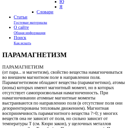
Ю
Я
Cловари
Статьи
Гостевые материалы
О сайте
Общая информация
Поиск
Как искать
ПАРАМАГНЕТИЗМ
ПАРАМАГНЕТИЗМ
(от пара... и магнетизм), свойство вещества намагничиваться
во внешнем магнитном поле в направлении поля.
Парамагнетизмом обладают вещества (парамагнетики), атомы
(ионы) которых имеют магнитный момент, но в которых
отсутствует самопроизвольная намагниченность. При
намагничивании атомные магнитные моменты
выстраиваются по направлению поля (в отсутствие поля они
дезориентированы тепловым движением). Магнитная
восприимчивость парамагнитного вещества ?>0; у многих
веществ она не зависит от поля, но сильно зависит от
температуры Т (см. Кюри закон), у щелочных металлов