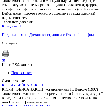
зависимость ? от Т слаба (см. Паули парамагнетизм). При
температурах выше Кюри точки (или Нееля точки) ферро-,
антиферро- и ферримагнетики парамагнитны (см. Кюри —
Вейса закон). Кроме атомного существует также ядерный
парамагнетизм.
Тегов нет:
добавить
К разделу: П
Подписаться на: Домашняя страница сайта и общий фид
Обсудить
✉
Наши RSS-каналы
Показать все
Смотри также
КЮРИ - ВЕЙСА ЗАКОН
КЮРИ - ВЕЙСА ЗАКОН, установленная П. Вейсом (1907)
зависимость магнитной восприимчивости ? от температуры Т
в виде ??С/(Т - ?) (С - постоянная вещества, ? - Кюри точка
или Нееля […]
www.sky-net-eye.com