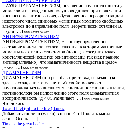
ПАУЛИ ПАРАМАГНЕТИЗМ
ПАУЛИ ПАРАМАГНЕТИЗМ, появление намагниченности у
металлов и вырожденных полупроводников при включении
внешнего магнитного поля, обусловленное переориентацией
некоторого числа спиновых магнитных моментов свободных
электронов по направлению поля. Теоретически объяснен В.
Паули […]
www.sky-net-eye.com
АНТИФЕРРОМАГНЕТИЗМ
АНТИФЕРРОМАГНЕТИЗМ, магнитоупорядоченное
состояние кристаллического вещества, в котором магнитные
моменты всех или части атомов (ионов) в соседних узлах
кристаллической решетки ориентированы так (как правило,
антипараллельно), что намагниченность вещества в целом
равна […]
www.sky-net-eye.com
ДИАМАГНЕТИЗМ
ДИАМАГНЕТИЗМ (от греч. dia - приставка, означающая
здесь расхождение, и магнетизм), свойство вещества
намагничиваться во внешнем магнитном поле в направлении,
противоположном направлению этого поля (диамагнитная
восприимчивость ?д < 0). Различают […]
www.sky-net-eye.com
Что нового
То add fuel (oil) to the fire (flames)
Добавлять топливо (масло) в огонь. Ср. Подлить масла в
огонь. Огонь […]
Time is the great healer