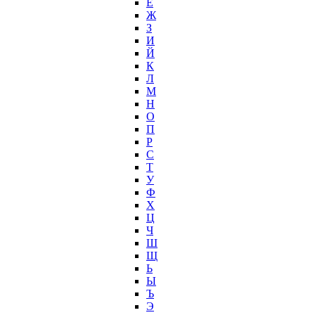
Ё
Ж
З
И
Й
К
Л
М
Н
О
П
Р
С
Т
У
Ф
Х
Ц
Ч
Ш
Щ
Ь
Ы
Ъ
Э