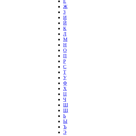
Ё
Ж
З
И
Й
К
Л
М
Н
О
П
Р
С
Т
У
Ф
Х
Ц
Ч
Ш
Щ
Ь
Ы
Ъ
Э