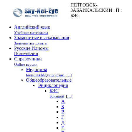
ПЕТРОВСК-
ЗАБАЙКАЛЬСКИЙ : П :
БЭС
Английский язык
Учебные материалы
Знаменитые высказывания
Знаменитые цитаты
Русские Идиомы
На английском
Справочники
Online версии
Медицина
Большая Медицинская […]
Общеобразовательные
Энциклопедии
БЭС
Большой […]
А
Б
В
Г
Д
Е