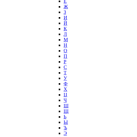
Ё
Ж
З
И
Й
К
Л
М
Н
О
П
Р
С
Т
У
Ф
Х
Ц
Ч
Ш
Щ
Ь
Ы
Ъ
Э