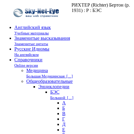
РИХТЕР (Richter) Бертон (р.
1931) : Р : БЭС
Английский язык
Учебные материалы
Знаменитые высказывания
Знаменитые цитаты
Русские Идиомы
На английском
Справочники
Online версии
Медицина
Большая Медицинская […]
Общеобразовательные
Энциклопедии
БЭС
Большой […]
А
Б
В
Г
Д
Е