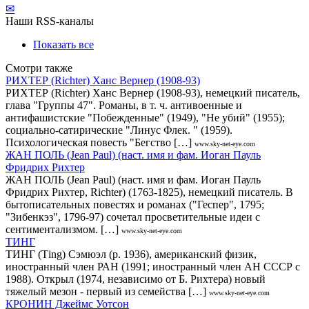
✉
Наши RSS-каналы
Показать все
Смотри также
РИХТЕР (Richter) Ханс Вернер (1908-93)
РИХТЕР (Richter) Ханс Вернер (1908-93), немецкий писатель,
глава "Группы 47". Романы, в т. ч. антивоенные и
антифашистские "Побежденные" (1949), "Не убий" (1955);
социально-сатирические "Линус Флек. " (1959).
Психологическая повесть "Бегство […]
www.sky-net-eye.com
ЖАН ПОЛЬ (Jean Paul) (наст. имя и фам. Иоган Пауль
Фридрих Рихтер
ЖАН ПОЛЬ (Jean Paul) (наст. имя и фам. Иоган Пауль
Фридрих Рихтер, Richter) (1763-1825), немецкий писатель. В
бытописательных повестях и романах ("Геспер", 1795;
"Зибенкэз", 1796-97) сочетал просветительные идеи с
сентиментализмом. […]
www.sky-net-eye.com
ТИНГ
ТИНГ (Тing) Сэмюэл (р. 1936), американский физик,
иностранный член РАН (1991; иностранный член АН СССР с
1988). Открыл (1974, независимо от Б. Рихтера) новый
тяжелый мезон - первый из семейства […]
www.sky-net-eye.com
КРОНИН Джеймс Уотсон