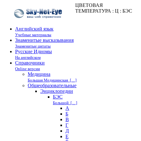
ЦВЕТОВАЯ
ТЕМПЕРАТУРА : Ц : БЭС
Английский язык
Учебные материалы
Знаменитые высказывания
Знаменитые цитаты
Русские Идиомы
На английском
Справочники
Online версии
Медицина
Большая Медицинская […]
Общеобразовательные
Энциклопедии
БЭС
Большой […]
А
Б
В
Г
Д
Е