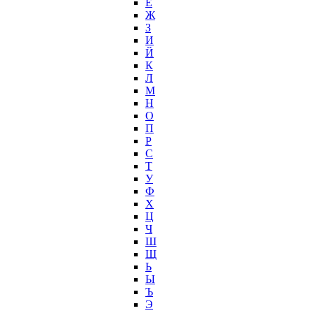
Ё
Ж
З
И
Й
К
Л
М
Н
О
П
Р
С
Т
У
Ф
Х
Ц
Ч
Ш
Щ
Ь
Ы
Ъ
Э