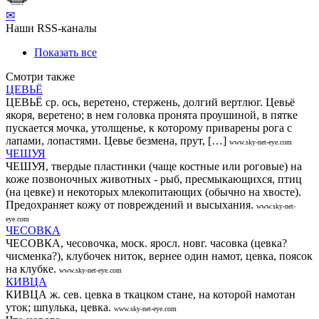
✉
Наши RSS-каналы
Показать все
Смотри также
ЦЕВЬЁ
ЦЕВЬЁ ср. ось, веретено, стержень, долгий вертлюг. Цевьё
якоря, веретено; в нем головка пронята проушиной, в пятке
пускается мочка, утолщенье, к которому приварены рога с
лапами, лопастями. Цевье безмена, прут, […]
www.sky-net-eye.com
ЧЕШУЯ
ЧЕШУЯ, твердые пластинки (чаще костные или роговые) на
коже позвоночных животных - рыб, пресмыкающихся, птиц
(на цевке) и некоторых млекопитающих (обычно на хвосте).
Предохраняет кожу от повреждений и высыхания.
www.sky-net-
eye.com
ЧЕСОВКА
ЧЕСОВКА, чесовочка, моск. яросл. новг. часовка (цевка?
чисменка?), клубочек ниток, вернее один намот, цевка, поясок
на клубке.
www.sky-net-eye.com
КИВЦА
КИВЦА ж. сев. цевка в ткацком стане, на которой намотан
уток; шпулька, цевка.
www.sky-net-eye.com