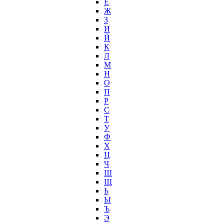
Ё
Ж
З
И
Й
К
Л
М
Н
О
П
Р
С
Т
У
Ф
Х
Ц
Ч
Ш
Щ
Ь
Ы
Ъ
Э