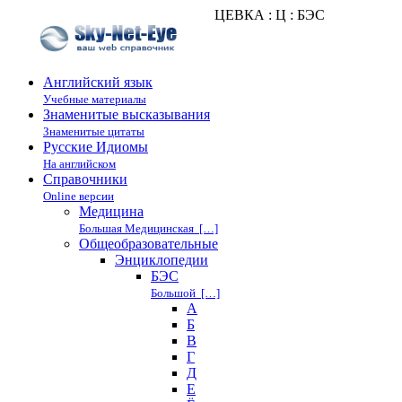
ЦЕВКА : Ц : БЭС
Английский язык
Учебные материалы
Знаменитые высказывания
Знаменитые цитаты
Русские Идиомы
На английском
Справочники
Online версии
Медицина
Большая Медицинская […]
Общеобразовательные
Энциклопедии
БЭС
Большой […]
А
Б
В
Г
Д
Е