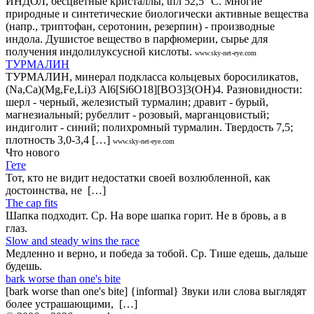
ИНДОЛ, бесцветные кристаллы, tпл 52,5 °С. Многие
природные и синтетические биологически активные вещества
(напр., триптофан, серотонин, резерпин) - производные
индола. Душистое вещество в парфюмерии, сырье для
получения индолилуксусной кислоты.
www.sky-net-eye.com
ТУРМАЛИН
ТУРМАЛИН, минерал подкласса кольцевых боросиликатов,
(Na,Ca)(Mg,Fe,Li)3 Al6[Si6O18][BO3]3(OH)4. Разновидности:
шерл - черный, железистый турмалин; дравит - бурый,
магнезиальный; рубеллит - розовый, марганцовистый;
индиголит - синий; полихромный турмалин. Твердость 7,5;
плотность 3,0-3,4 […]
www.sky-net-eye.com
Что нового
Гете
Тот, кто не видит недостатки своей возлюбленной, как
достоинства, не […]
The cap fits
Шапка подходит. Ср. На воре шапка горит. Не в бровь, а в
глаз.
Slow and steady wins the race
Медленно и верно, и победа за тобой. Ср. Тише едешь, дальше
будешь.
bark worse than one's bite
[bark worse than one's bite] {informal} Звуки или слова выглядят
более устрашающими, […]