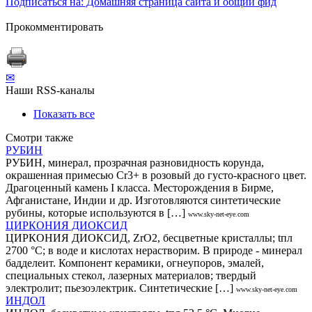
Подписаться на: Домашняя страница сайта и общий фид
Прокомментировать
✉
Наши RSS-каналы
Показать все
Смотри также
РУБИН
РУБИН, минерал, прозрачная разновидность корунда,
окрашенная примесью Cr3+ в розовый до густо-красного цвет.
Драгоценный камень I класса. Месторождения в Бирме,
Афганистане, Индии и др. Изготовляются синтетические
рубины, которые используются в […]
www.sky-net-eye.com
ЦИРКОНИЯ ДИОКСИД
ЦИРКОНИЯ ДИОКСИД, ZrO2, бесцветные кристаллы; tпл
2700 °С; в воде и кислотах нерастворим. В природе - минерал
бадделеит. Компонент керамики, огнеупоров, эмалей,
специальных стекол, лазерных материалов; твердый
электролит; пьезоэлектрик. Синтетические […]
www.sky-net-eye.com
ИНДОЛ