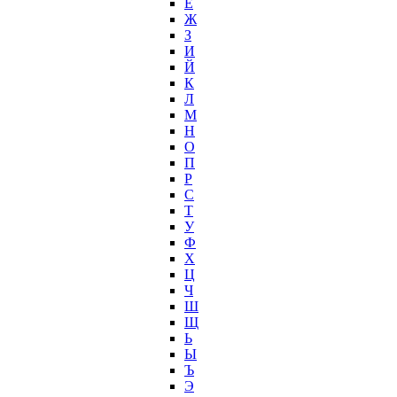
Ё
Ж
З
И
Й
К
Л
М
Н
О
П
Р
С
Т
У
Ф
Х
Ц
Ч
Ш
Щ
Ь
Ы
Ъ
Э