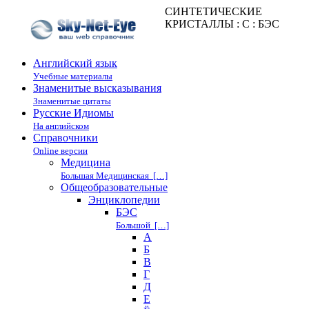
СИНТЕТИЧЕСКИЕ
КРИСТАЛЛЫ : С : БЭС
Английский язык
Учебные материалы
Знаменитые высказывания
Знаменитые цитаты
Русские Идиомы
На английском
Справочники
Online версии
Медицина
Большая Медицинская […]
Общеобразовательные
Энциклопедии
БЭС
Большой […]
А
Б
В
Г
Д
Е