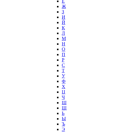
Ё
Ж
З
И
Й
К
Л
М
Н
О
П
Р
С
Т
У
Ф
Х
Ц
Ч
Ш
Щ
Ь
Ы
Ъ
Э