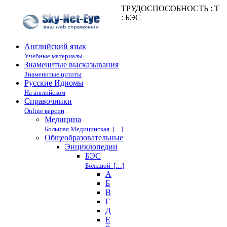
ТРУДОСПОСОБНОСТЬ : Т
: БЭС
Английский язык
Учебные материалы
Знаменитые высказывания
Знаменитые цитаты
Русские Идиомы
На английском
Справочники
Online версии
Медицина
Большая Медицинская […]
Общеобразовательные
Энциклопедии
БЭС
Большой […]
А
Б
В
Г
Д
Е