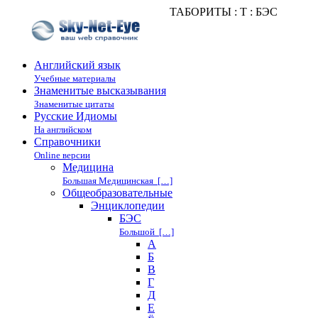
ТАБОРИТЫ : Т : БЭС
Английский язык
Учебные материалы
Знаменитые высказывания
Знаменитые цитаты
Русские Идиомы
На английском
Справочники
Online версии
Медицина
Большая Медицинская […]
Общеобразовательные
Энциклопедии
БЭС
Большой […]
А
Б
В
Г
Д
Е