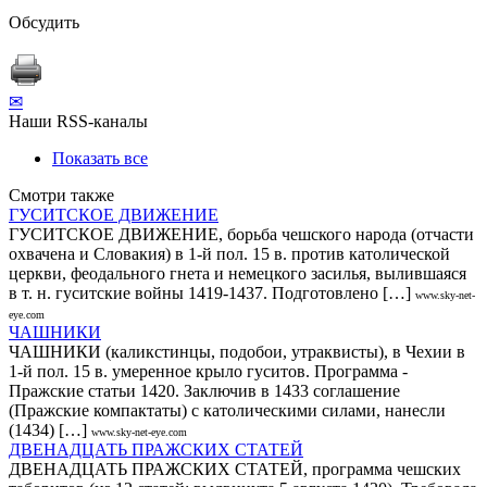
Обсудить
✉
Наши RSS-каналы
Показать все
Смотри также
ГУСИТСКОЕ ДВИЖЕНИЕ
ГУСИТСКОЕ ДВИЖЕНИЕ, борьба чешского народа (отчасти
охвачена и Словакия) в 1-й пол. 15 в. против католической
церкви, феодального гнета и немецкого засилья, вылившаяся
в т. н. гуситские войны 1419-1437. Подготовлено […]
www.sky-net-
eye.com
ЧАШНИКИ
ЧАШНИКИ (каликстинцы, подобои, утраквисты), в Чехии в
1-й пол. 15 в. умеренное крыло гуситов. Программа -
Пражские статьи 1420. Заключив в 1433 соглашение
(Пражские компактаты) с католическими силами, нанесли
(1434) […]
www.sky-net-eye.com
ДВЕНАДЦАТЬ ПРАЖСКИХ СТАТЕЙ
ДВЕНАДЦАТЬ ПРАЖСКИХ СТАТЕЙ, программа чешских