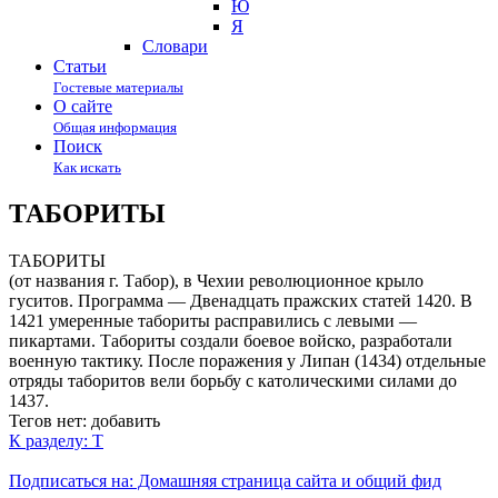
Ю
Я
Cловари
Статьи
Гостевые материалы
О сайте
Общая информация
Поиск
Как искать
ТАБОРИТЫ
ТАБОРИТЫ
(от названия г. Табор), в Чехии революционное крыло
гуситов. Программа — Двенадцать пражских статей 1420. В
1421 умеренные табориты расправились с левыми —
пикартами. Табориты создали боевое войско, разработали
военную тактику. После поражения у Липан (1434) отдельные
отряды таборитов вели борьбу с католическими силами до
1437.
Тегов нет:
добавить
К разделу: Т
Подписаться на: Домашняя страница сайта и общий фид