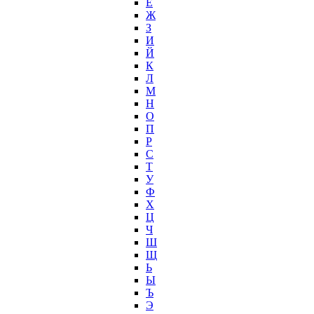
Ё
Ж
З
И
Й
К
Л
М
Н
О
П
Р
С
Т
У
Ф
Х
Ц
Ч
Ш
Щ
Ь
Ы
Ъ
Э