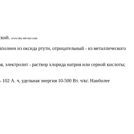
ский.
www.sky-net-eye.com
нен из оксида ртути, отрицательный - из металлического
 электролит - раствор хлорида натрия или серной кислоты;
2 А. ч, удельная энергия 10-500 Вт. ч/кг. Наиболее