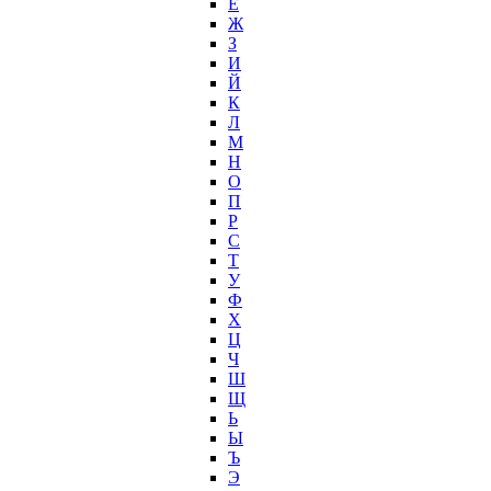
Ё
Ж
З
И
Й
К
Л
М
Н
О
П
Р
С
Т
У
Ф
Х
Ц
Ч
Ш
Щ
Ь
Ы
Ъ
Э