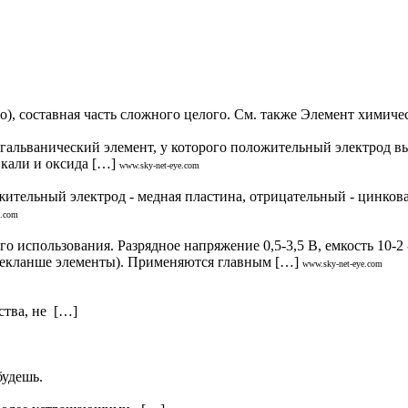
о), составная часть сложного целого. См. также Элемент химиче
нический элемент, у которого положительный электрод выпол
 кали и оксида […]
www.sky-net-eye.com
ельный электрод - медная пластина, отрицательный - цинковая,
e.com
льзования. Разрядное напряжение 0,5-3,5 В, емкость 10-2 - 10
екланше элементы). Применяются главным […]
www.sky-net-eye.com
ства, не […]
будешь.