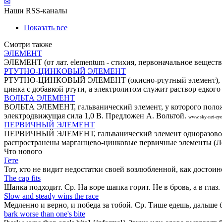
✉
Наши RSS-каналы
Показать все
Смотри также
ЭЛЕМЕНТ
ЭЛЕМЕНТ (от лат. elementum - стихия, первоначальное веществ
РТУТНО-ЦИНКОВЫЙ ЭЛЕМЕНТ
РТУТНО-ЦИНКОВЫЙ ЭЛЕМЕНТ (окисно-ртутный элемент), гальва
цинка с добавкой ртути, а электролитом служит раствор едкого
ВОЛЬТА ЭЛЕМЕНТ
ВОЛЬТА ЭЛЕМЕНТ, гальванический элемент, у которого положит
электродвижущая сила 1,0 В. Предложен А. Вольтой.
www.sky-net-ey
ПЕРВИЧНЫЙ ЭЛЕМЕНТ
ПЕРВИЧНЫЙ ЭЛЕМЕНТ, гальванический элемент одноразового испо
распространены марганцево-цинковые первичные элементы (Л
Что нового
Гете
Тот, кто не видит недостатки своей возлюбленной, как достоин
The cap fits
Шапка подходит. Ср. На воре шапка горит. Не в бровь, а в глаз.
Slow and steady wins the race
Медленно и верно, и победа за тобой. Ср. Тише едешь, дальше 
bark worse than one's bite