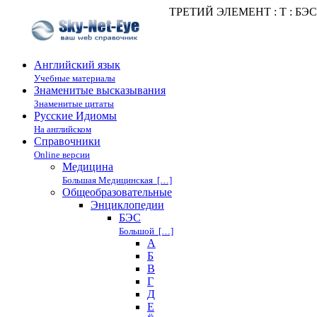
ТРЕТИЙ ЭЛЕМЕНТ : Т : БЭС
Английский язык
Учебные материалы
Знаменитые высказывания
Знаменитые цитаты
Русские Идиомы
На английском
Справочники
Online версии
Медицина
Большая Медицинская […]
Общеобразовательные
Энциклопедии
БЭС
Большой […]
А
Б
В
Г
Д
Е