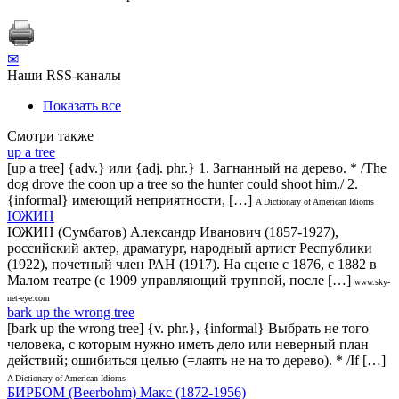
✉
Наши RSS-каналы
Показать все
Смотри также
up a tree
[up a tree] {adv.} или {adj. phr.} 1. Загнанный на дерево. * /The
dog drove the coon up a tree so the hunter could shoot him./ 2.
{informal} имеющий неприятности, […]
A Dictionary of American Idioms
ЮЖИН
ЮЖИН (Сумбатов) Александр Иванович (1857-1927),
российский актер, драматург, народный артист Республики
(1922), почетный член РАН (1917). На сцене с 1876, с 1882 в
Малом театре (с 1909 управляющий труппой, после […]
www.sky-
net-eye.com
bark up the wrong tree
[bark up the wrong tree] {v. phr.}, {informal} Выбрать не того
человека, с которым нужно иметь дело или неверный план
действий; ошибиться целью (=лаять не на то дерево). * /If […]
A Dictionary of American Idioms
БИРБОМ (Beerbohm) Макс (1872-1956)