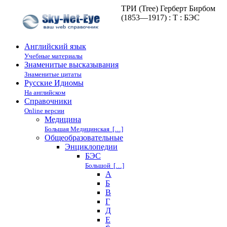
ТРИ (Tree) Герберт Бирбом
(1853—1917) : Т : БЭС
Английский язык
Учебные материалы
Знаменитые высказывания
Знаменитые цитаты
Русские Идиомы
На английском
Справочники
Online версии
Медицина
Большая Медицинская […]
Общеобразовательные
Энциклопедии
БЭС
Большой […]
А
Б
В
Г
Д
Е