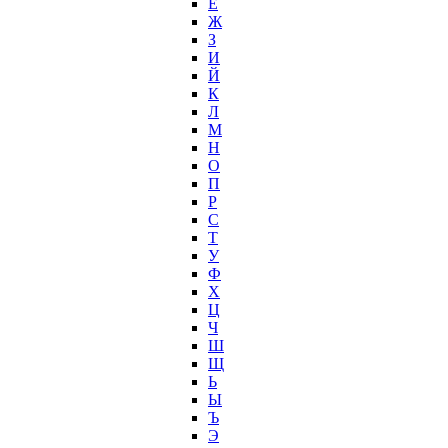
Ё
Ж
З
И
Й
К
Л
М
Н
О
П
Р
С
Т
У
Ф
Х
Ц
Ч
Ш
Щ
Ь
Ы
Ъ
Э