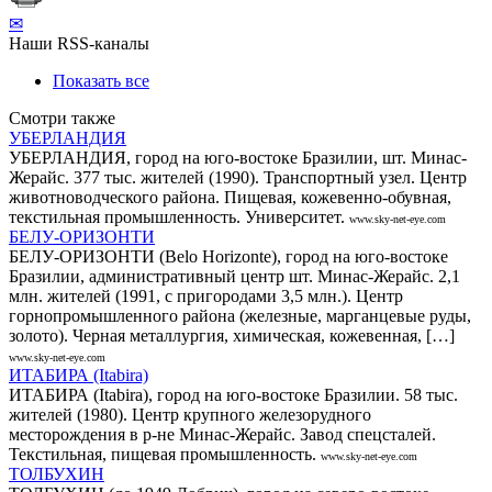
✉
Наши RSS-каналы
Показать все
Смотри также
УБЕРЛАНДИЯ
УБЕРЛАНДИЯ, город на юго-востоке Бразилии, шт. Минас-
Жерайс. 377 тыс. жителей (1990). Транспортный узел. Центр
животноводческого района. Пищевая, кожевенно-обувная,
текстильная промышленность. Университет.
www.sky-net-eye.com
БЕЛУ-ОРИЗОНТИ
БЕЛУ-ОРИЗОНТИ (Belo Horizonte), город на юго-востоке
Бразилии, административный центр шт. Минас-Жерайс. 2,1
млн. жителей (1991, с пригородами 3,5 млн.). Центр
горнопромышленного района (железные, марганцевые руды,
золото). Черная металлургия, химическая, кожевенная, […]
www.sky-net-eye.com
ИТАБИРА (Itabira)
ИТАБИРА (Itabira), город на юго-востоке Бразилии. 58 тыс.
жителей (1980). Центр крупного железорудного
месторождения в р-не Минас-Жерайс. Завод спецсталей.
Текстильная, пищевая промышленность.
www.sky-net-eye.com
ТОЛБУХИН