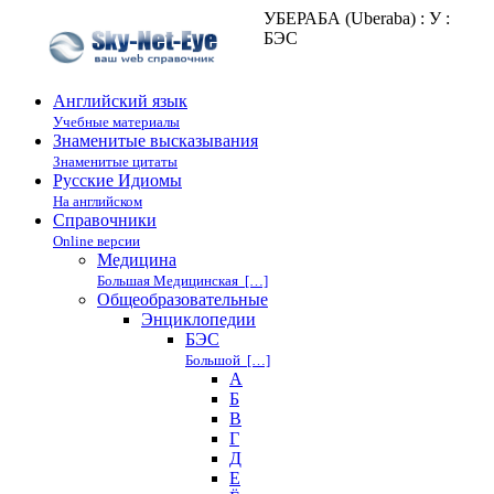
УБЕРАБА (Uberaba) : У :
БЭС
Английский язык
Учебные материалы
Знаменитые высказывания
Знаменитые цитаты
Русские Идиомы
На английском
Справочники
Online версии
Медицина
Большая Медицинская […]
Общеобразовательные
Энциклопедии
БЭС
Большой […]
А
Б
В
Г
Д
Е