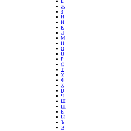
Ё
Ж
З
И
Й
К
Л
М
Н
О
П
Р
С
Т
У
Ф
Х
Ц
Ч
Ш
Щ
Ь
Ы
Ъ
Э