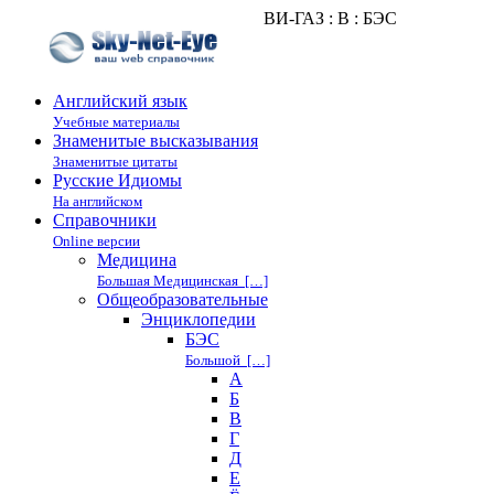
ВИ-ГАЗ : В : БЭС
Английский язык
Учебные материалы
Знаменитые высказывания
Знаменитые цитаты
Русские Идиомы
На английском
Справочники
Online версии
Медицина
Большая Медицинская […]
Общеобразовательные
Энциклопедии
БЭС
Большой […]
А
Б
В
Г
Д
Е