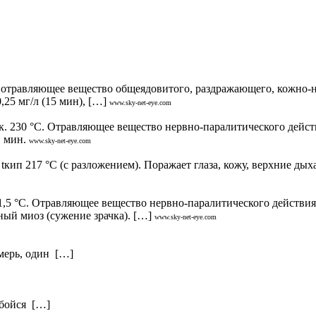
 отравляющее вещество общеядовитого, раздражающего, кожно-н
,25 мг/л (15 мин), […]
www.sky-net-eye.com
. 230 °С. Отравляющее вещество нервно-паралитического дейст
1 мин.
www.sky-net-eye.com
кип 217 °С (с разложением). Поражает глаза, кожу, верхние дых
5 °С. Отравляющее вещество нервно-паралитического действия; 
ный миоз (сужение зрачка). […]
www.sky-net-eye.com
тмерь, один […]
 бойся […]