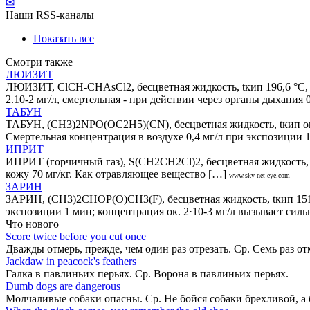
✉
Наши RSS-каналы
Показать все
Смотри также
ЛЮИЗИТ
ЛЮИЗИТ, ClCH-CHAsCl2, бесцветная жидкость, tкип 196,6 °С,
2.10-2 мг/л, смертельная - при действии через органы дыхания 0
ТАБУН
ТАБУН, (СН3)2NРО(ОС2Н5)(СN), бесцветная жидкость, tкип ок
Смертельная концентрация в воздухе 0,4 мг/л при экспозиции 
ИПРИТ
ИПРИТ (горчичный газ), S(CH2CH2Cl)2, бесцветная жидкость, t
кожу 70 мг/кг. Как отравляющее вещество […]
www.sky-net-eye.com
ЗАРИН
ЗАРИН, (CH3)2CHOP(O)CH3(F), бесцветная жидкость, tкип 151,
экспозиции 1 мин; концентрация ок. 2·10-3 мг/л вызывает силь
Что нового
Score twice before you cut once
Дважды отмерь, прежде, чем один раз отрезать. Ср. Семь раз о
Jackdaw in peacock's feathers
Галка в павлиньих перьях. Ср. Ворона в павлиньих перьях.
Dumb dogs are dangerous
Молчаливые собаки опасны. Ср. Не бойся собаки брехливой, а