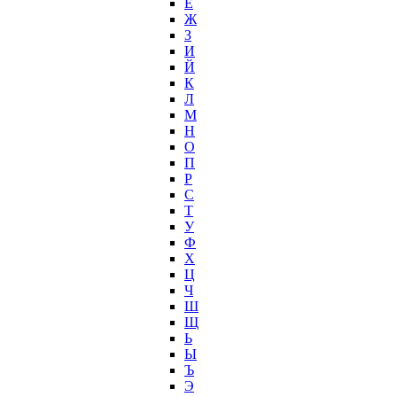
Ё
Ж
З
И
Й
К
Л
М
Н
О
П
Р
С
Т
У
Ф
Х
Ц
Ч
Ш
Щ
Ь
Ы
Ъ
Э