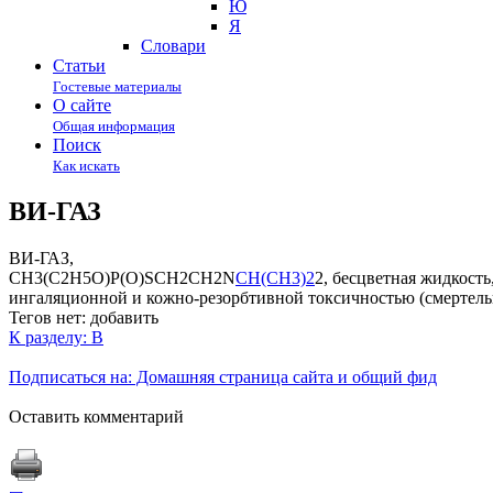
Ю
Я
Cловари
Статьи
Гостевые материалы
О сайте
Общая информация
Поиск
Как искать
ВИ-ГАЗ
ВИ-ГАЗ,
CH3(C2H5O)P(O)SCH2CH2N
CH(CH3)2
2, бесцветная жидкост
ингаляционной и кожно-резорбтивной токсичностью (смертельн
Тегов нет:
добавить
К разделу: В
Подписаться на: Домашняя страница сайта и общий фид
Оставить комментарий