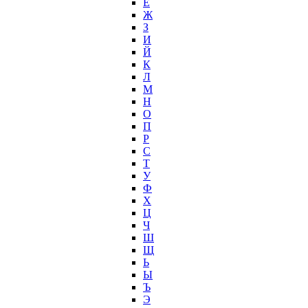
Ё
Ж
З
И
Й
К
Л
М
Н
О
П
Р
С
Т
У
Ф
Х
Ц
Ч
Ш
Щ
Ь
Ы
Ъ
Э