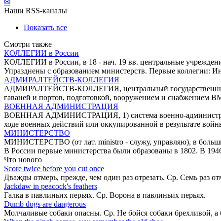
✉
Наши RSS-каналы
Показать все
Смотри также
КОЛЛЕГИИ в России
КОЛЛЕГИИ в России, в 18 - нач. 19 вв. центральные учрежден
Упразднены с образованием министерств. Первые коллегии: И
АДМИРАЛТЕЙСТВ-КОЛЛЕГИЯ
АДМИРАЛТЕЙСТВ-КОЛЛЕГИЯ, центральный государственный орг
гаваней и портов, подготовкой, вооружением и снабжением 
ВОЕННАЯ АДМИНИСТРАЦИЯ
ВОЕННАЯ АДМИНИСТРАЦИЯ, 1) система военно-административны
ходе военных действий или оккупированной в результате войн
МИНИСТЕРСТВО
МИНИСТЕРСТВО (от лат. ministro - служу, управляю), в больш
В России первые министерства были образованы в 1802. В 194
Что нового
Score twice before you cut once
Дважды отмерь, прежде, чем один раз отрезать. Ср. Семь раз о
Jackdaw in peacock's feathers
Галка в павлиньих перьях. Ср. Ворона в павлиньих перьях.
Dumb dogs are dangerous
Молчаливые собаки опасны. Ср. Не бойся собаки брехливой, а