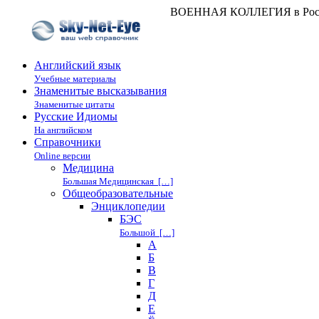
ВОЕННАЯ КОЛЛЕГИЯ в Росси
Английский язык
Учебные материалы
Знаменитые высказывания
Знаменитые цитаты
Русские Идиомы
На английском
Справочники
Online версии
Медицина
Большая Медицинская […]
Общеобразовательные
Энциклопедии
БЭС
Большой […]
А
Б
В
Г
Д
Е