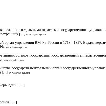
ия, ведавшие отдельными отраслями государственного управлени
ностранных […]
www.sky-net-eye.com
ан управления ВМФ в России в 1718 - 1827. Ведала верфями
ВМФ.
www.sky-net-eye.com
х органов государства, государственный аппарат военного у
ы.
www.sky-net-eye.com
инстве государств центральный орган государственного управле
6 […]
www.sky-net-eye.com
тмерь, один […]
 бойся […]