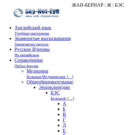
ЖАН-БЕРНАР : Ж : БЭС
Английский язык
Учебные материалы
Знаменитые высказывания
Знаменитые цитаты
Русские Идиомы
На английском
Справочники
Online версии
Медицина
Большая Медицинская […]
Общеобразовательные
Энциклопедии
БЭС
Большой […]
А
Б
В
Г
Д
Е