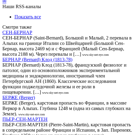
✉
Наши RSS-каналы
Показать все
Смотри также
СЕН-БЕРНАР
СЕН-БЕРНАР (Saint-Bernard), Большой и Малый, 2 перевала в
Альпах на границе Италии со Швейцарией (Большой Сен-
Бернар, высота 2469 м) и с Францией (Малый Сен-Бернар,
высота 2188 м). Через перевалы и […]
www.sky-net-eye.com
БЕРНАР (Bernard) Клод (1813-78)
БЕРНАР (Bernard) Клод (1813-78), французский физиолог и
патолог, один из основоположников экспериментальной
медицины и эндокринологии, иностранный член
Петербургской АН (1860). Классические исследования
функции поджелудочной железы и ее роли в
пищеварении. […]
www.sky-net-eye.com
БЕРЖЕ (Berger)
БЕРЖЕ (Berger), карстовая пропасть во Франции, в массиве
Веркор в Альпах. Глубина 1248 м (одна из самых глубоких на
Земле).
www.sky-net-eye.com
ПЬЕР-СЕН-МАРТЕН
ПЬЕР-СЕН-МАРТЕН (Pierre-Saint-Martin), карстовая пропасть
в сопредельном районе Франции и Испании, в Зап. Пиренеях.