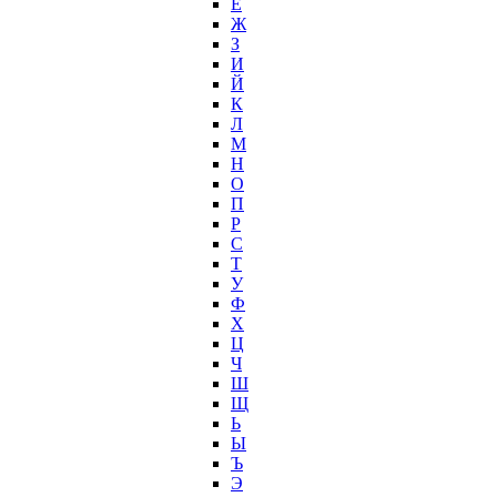
Ё
Ж
З
И
Й
К
Л
М
Н
О
П
Р
С
Т
У
Ф
Х
Ц
Ч
Ш
Щ
Ь
Ы
Ъ
Э