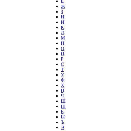
Ё
Ж
З
И
Й
К
Л
М
Н
О
П
Р
С
Т
У
Ф
Х
Ц
Ч
Ш
Щ
Ь
Ы
Ъ
Э