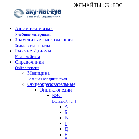
ЖЯМАЙТЫ : Ж : БЭС
Английский язык
Учебные материалы
Знаменитые высказывания
Знаменитые цитаты
Русские Идиомы
На английском
Справочники
Online версии
Медицина
Большая Медицинская […]
Общеобразовательные
Энциклопедии
БЭС
Большой […]
А
Б
В
Г
Д
Е