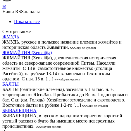
✉
Наши RSS-каналы
Показать все
Смотри также
ЖМУДЬ
ЖМУДЬ, русское и польское название племени жямайтов и
историческая область Жямайтии.
www.sky-net-eye.com
ЖЯМАЙТИЯ (Zemaitija)
ЖЯМАЙТИЯ (Zemaitija), древнелитовская историческая
область на северо-западе современной Литвы. Населяли
жямайты. С 13 в. самостоятельное княжество (столица -
Расейняй), на рубеже 13-14 вв. завоевана Тевтонским
орденом. С нач. 15 в. […]
www.sky-net-eye.com
БАЛТЫ
БАЛТЫ (балтийские племена), заселяли в 1-м тыс. н. э.
территорию от Юго-Зап. Прибалтики до Верх. Поднепровья и
бас. Оки (см. Голядь). Хозяйство: земледелие и скотоводство.
Восточные балты на рубеже 1-2-го […]
www.sky-net-eye.com
БЫВАЛЬЩИНА
БЫВАЛЬЩИНА, в русском народном творчестве короткий
устный рассказ о будто бы имевших место невероятных
происшествиях.
www.sky-net-eye.com