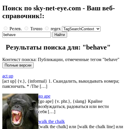
Поиск по sky-net-eye.com - Ваш веб-
справочник!:
Релев.
Точно
regex
Результаты поиска для: "behave"
Контекст поиска: Публикации, отмеченные тегом "behave"
act up
[act up] {v.}, {informal} 1. Скандалить, выкидывать номера;
паясничать. * /The […]
go ape
[go ape] {v. phr.}, {slang} Крайне
возбуждаться, радоваться или вести
себя […]
walk the chalk
[walk the chalk] или [walk the chalk line] или