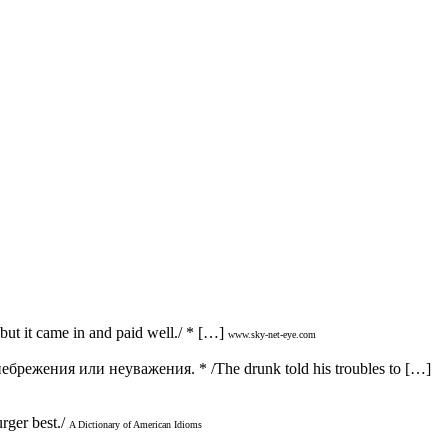
t it came in and paid well./ * […]
www.sky-net-eye.com
брежения или неуважения. * /The drunk told his troubles to […]
rger best./
A Dictionary of American Idioms