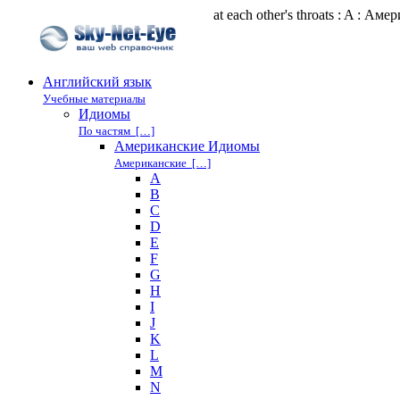
at each other's throats : A : 
Английский язык
Учебные материалы
Идиомы
По частям […]
Американские Идиомы
Американские […]
A
B
C
D
E
F
G
H
I
J
K
L
M
N