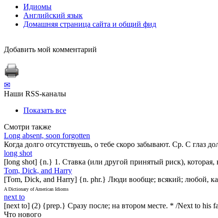
Идиомы
Английский язык
Домашняя страница сайта и общий фид
Добавить мой комментарий
✉
Наши RSS-каналы
Показать все
Смотри также
Long absent, soon forgotten
Когда долго отсутствуешь, о тебе скоро забывают. Ср. С глаз до
long shot
[long shot] {n.} 1. Ставка (или другой принятый риск), которая, ве
Tom, Dick, and Harry
[Tom, Dick, and Harry] {n. phr.} Люди вообще; всякий; любой, к
A Dictionary of American Idioms
next to
[next to] (2) {prep.} Сразу после; на втором месте. * /Next to his fam
Что нового