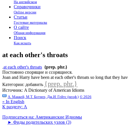
На английском
Справочники
Online версии
Статьи
Гостевые материалы
О сайте
Общая информация
Поиск
Как искать
at each other's throats
.
at each other's throats
{prep. phr.}
Постоянно спорящие и ссорящиеся.
Joan and Harry have been at each other's throats so long that they ha
{prep. phr.}
Категории:
добавить
Источник:
A Dictionary of American Idioms
А. Маккей, М.Т. Ботнер, Дж.И. Гейтс (неоф.)
© 2026
» In English
К разделу: A
Подписаться на: Американские Идиомы
►
Фиды родительских узлов (3)