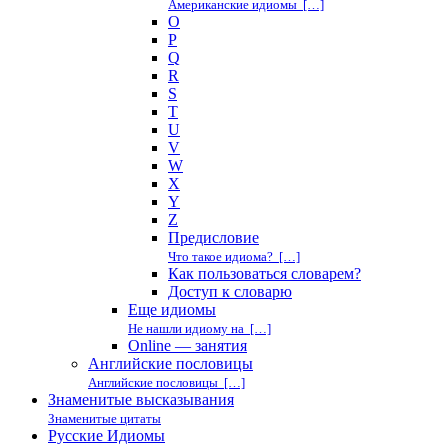
Американские идиомы […]
O
P
Q
R
S
T
U
V
W
X
Y
Z
Предисловие
Что такое идиома? […]
Как пользоваться словарем?
Доступ к словарю
Еще идиомы
Не нашли идиому на […]
Online — занятия
Английские пословицы
Английские пословицы […]
Знаменитые высказывания
Знаменитые цитаты
Русские Идиомы