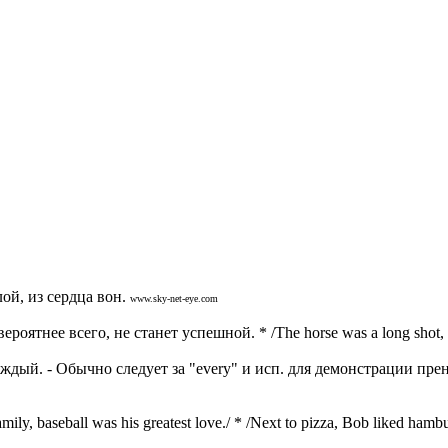
лой, из сердца вон.
www.sky-net-eye.com
роятнее всего, не станет успешной. * /The horse was a long shot, bu
аждый. - Обычно следует за "every" и исп. для демонстрации прене
ily, baseball was his greatest love./ * /Next to pizza, Bob liked hambu