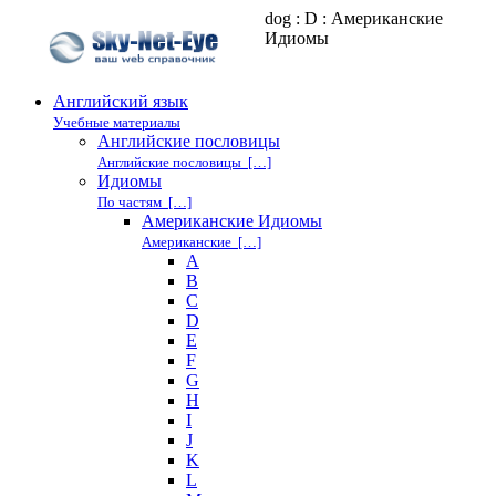
dog : D : Американские
Идиомы
Английский язык
Учебные материалы
Английские пословицы
Английские пословицы […]
Идиомы
По частям […]
Американские Идиомы
Американские […]
A
B
C
D
E
F
G
H
I
J
K
L