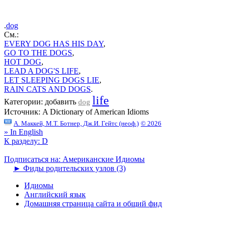
.
dog
Cм.:
EVERY DOG HAS HIS DAY
,
GO TO THE DOGS
,
HOT DOG
,
LEAD A DOG'S LIFE
,
LET SLEEPING DOGS LIE
,
RAIN CATS AND DOGS
.
life
Категории:
добавить
dog
Источник:
A Dictionary of American Idioms
А. Маккей, М.Т. Ботнер, Дж.И. Гейтс (неоф.)
© 2026
» In English
К разделу: D
Подписаться на: Американские Идиомы
►
Фиды родительских узлов (3)
Идиомы
Английский язык
Домашняя страница сайта и общий фид