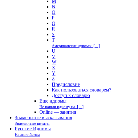
M
N
O
P
Q
R
S
T
Американские идиомы […]
U
V
W
X
Y
Z
Предисловие
Как пользоваться словарем?
Доступ к словарю
Еще идиомы
Не нашли идиому на […]
Online — занятия
Знаменитые высказывания
Знаменитые цитаты
Русские Идиомы
На английском