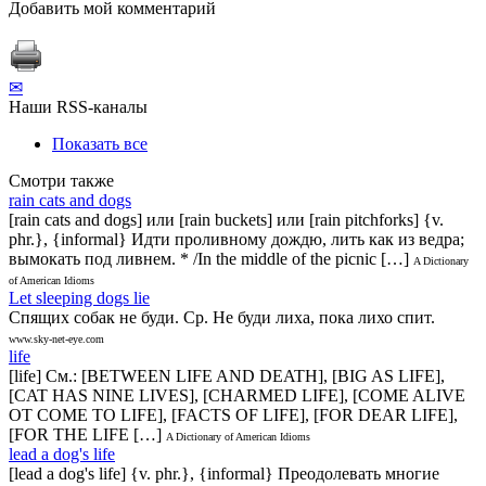
Добавить мой комментарий
✉
Наши RSS-каналы
Показать все
Смотри также
rain cats and dogs
[rain cats and dogs] или [rain buckets] или [rain pitchforks] {v.
phr.}, {informal} Идти проливному дождю, лить как из ведра;
вымокать под ливнем. * /In the middle of the picnic […]
A Dictionary
of American Idioms
Let sleeping dogs lie
Спящих собак не буди. Ср. Не буди лиха, пока лихо спит.
www.sky-net-eye.com
life
[life] См.: [BETWEEN LIFE AND DEATH], [BIG AS LIFE],
[CAT HAS NINE LIVES], [CHARMED LIFE], [COME ALIVE
OT COME TO LIFE], [FACTS OF LIFE], [FOR DEAR LIFE],
[FOR THE LIFE […]
A Dictionary of American Idioms
lead a dog's life
[lead a dog's life] {v. phr.}, {informal} Преодолевать многие