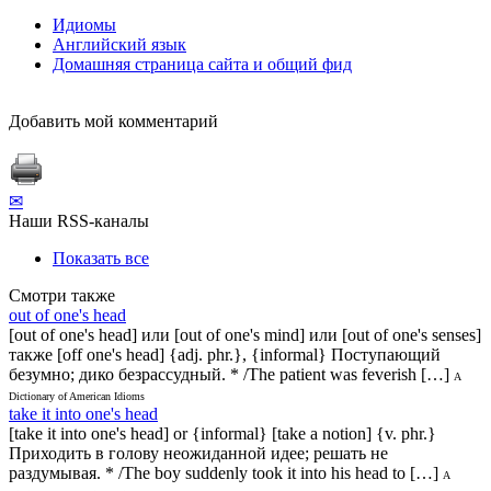
Идиомы
Английский язык
Домашняя страница сайта и общий фид
Добавить мой комментарий
✉
Наши RSS-каналы
Показать все
Смотри также
out of one's head
[out of one's head] или [out of one's mind] или [out of one's senses]
также [off one's head] {adj. phr.}, {informal} Поступающий
безумно; дико безрассудный. * /The patient was feverish […]
A
Dictionary of American Idioms
take it into one's head
[take it into one's head] or {informal} [take a notion] {v. phr.}
Приходить в голову неожиданной идее; решать не
раздумывая. * /The boy suddenly took it into his head to […]
A