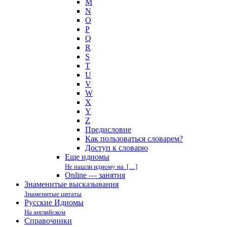
M
N
O
P
Q
R
S
T
U
V
W
X
Y
Z
Предисловие
Как пользоваться словарем?
Доступ к словарю
Еще идиомы
Не нашли идиому на […]
Online — занятия
Знаменитые высказывания
Знаменитые цитаты
Русские Идиомы
На английском
Справочники