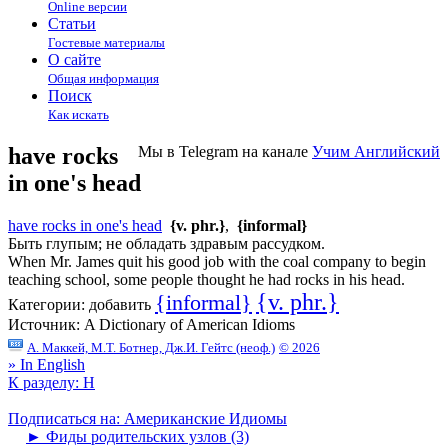
Online версии
Статьи
Гостевые материалы
О сайте
Общая информация
Поиск
Как искать
have rocks
Мы в Telegram на канале
Учим Английский
in one's head
have rocks in one's head
{v. phr.}
,
{informal}
Быть глупым; не обладать здравым рассудком.
When Mr. James quit his good job with the coal company to begin
teaching school, some people thought he had rocks in his head.
{v. phr.}
{informal}
Категории:
добавить
Источник:
A Dictionary of American Idioms
А. Маккей, М.Т. Ботнер, Дж.И. Гейтс (неоф.)
© 2026
» In English
К разделу: H
Подписаться на: Американские Идиомы
►
Фиды родительских узлов (3)