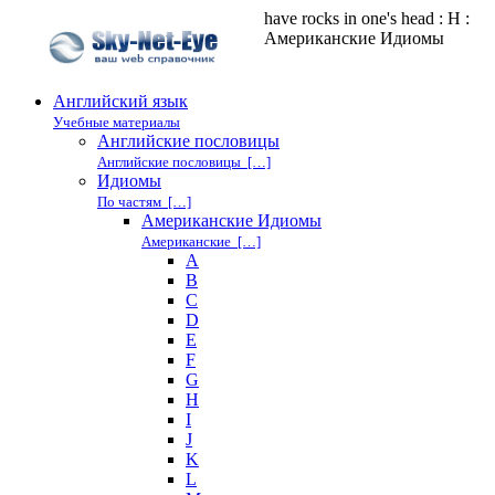
have rocks in one's head : H :
Американские Идиомы
Английский язык
Учебные материалы
Английские пословицы
Английские пословицы […]
Идиомы
По частям […]
Американские Идиомы
Американские […]
A
B
C
D
E
F
G
H
I
J
K
L