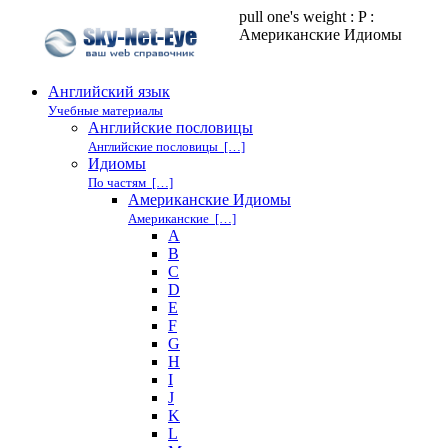
pull one's weight : P :
Американские Идиомы
Английский язык
Учебные материалы
Английские пословицы
Английские пословицы […]
Идиомы
По частям […]
Американские Идиомы
Американские […]
A
B
C
D
E
F
G
H
I
J
K
L