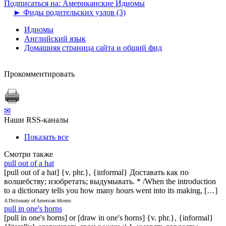
Подписаться на: Американские Идиомы
►
Фиды родительских узлов (3)
Идиомы
Английский язык
Домашняя страница сайта и общий фид
Прокомментировать
✉
Наши RSS-каналы
Показать все
Смотри также
pull out of a hat
[pull out of a hat] {v. phr.}, {informal} Доставать как по
волшебству; изобретать; выдумывать. * /When the introduction
to a dictionary tells you how many hours went into its making, […]
A Dictionary of American Idioms
pull in one's horns
[pull in one's horns] or [draw in one's horns] {v. phr.}, {informal}