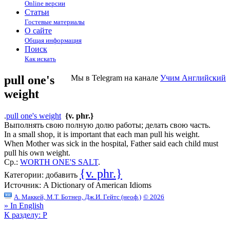
Online версии
Статьи
Гостевые материалы
О сайте
Общая информация
Поиск
Как искать
pull one's
Мы в Telegram на канале
Учим Английский
weight
.
pull one's weight
{v. phr.}
Выполнять свою полную долю работы; делать свою часть.
In a small shop, it is important that each man pull his weight.
When Mother was sick in the hospital, Father said each child must
pull his own weight.
Ср.:
WORTH ONE'S SALT
.
{v. phr.}
Категории:
добавить
Источник:
A Dictionary of American Idioms
А. Маккей, М.Т. Ботнер, Дж.И. Гейтс (неоф.)
© 2026
» In English
К разделу: P