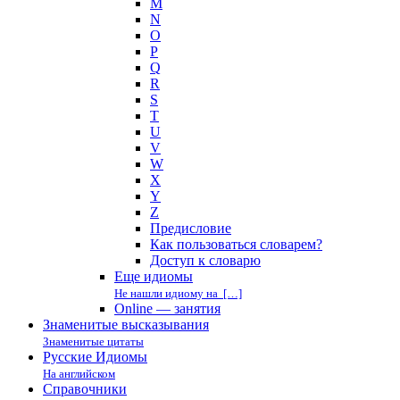
M
N
O
P
Q
R
S
T
U
V
W
X
Y
Z
Предисловие
Как пользоваться словарем?
Доступ к словарю
Еще идиомы
Не нашли идиому на […]
Online — занятия
Знаменитые высказывания
Знаменитые цитаты
Русские Идиомы
На английском
Справочники