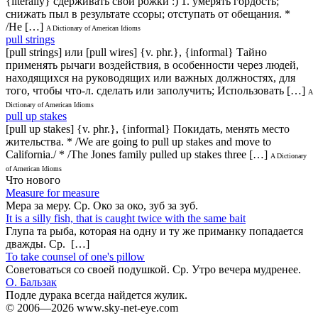
{literally} сдерживать свои рожки :) 1. умерять гордость;
снижать пыл в результате ссоры; отступать от обещания. *
/He […]
A Dictionary of American Idioms
pull strings
[pull strings] или [pull wires] {v. phr.}, {informal} Тайно
применять рычаги воздействия, в особенности через людей,
находящихся на руководящих или важных должностях, для
того, чтобы что-л. сделать или заполучить; Использовать […]
A
Dictionary of American Idioms
pull up stakes
[pull up stakes] {v. phr.}, {informal} Покидать, менять место
жительства. * /We are going to pull up stakes and move to
California./ * /The Jones family pulled up stakes three […]
A Dictionary
of American Idioms
Что нового
Measure for measure
Мера за меру. Ср. Око за око, зуб за зуб.
It is a silly fish, that is caught twice with the same bait
Глупа та рыба, которая на одну и ту же приманку попадается
дважды. Ср. […]
То take counsel of one's pillow
Советоваться со своей подушкой. Ср. Утро вечера мудренее.
О. Бальзак
Подле дурака всегда найдется жулик.
© 2006—2026 www.sky-net-eye.com