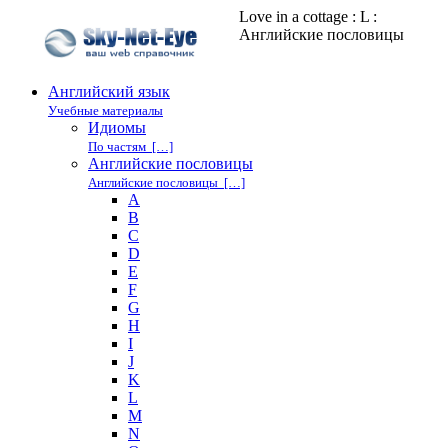
Love in a cottage : L :
Английские пословицы
Английский язык
Учебные материалы
Идиомы
По частям […]
Английские пословицы
Английские пословицы […]
A
B
C
D
E
F
G
H
I
J
K
L
M
N