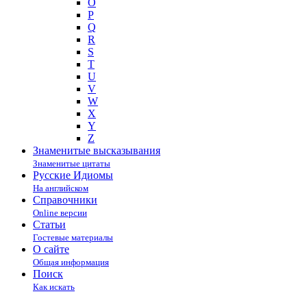
O
P
Q
R
S
T
U
V
W
X
Y
Z
Знаменитые высказывания
Знаменитые цитаты
Русские Идиомы
На английском
Справочники
Online версии
Статьи
Гостевые материалы
О сайте
Общая информация
Поиск
Как искать