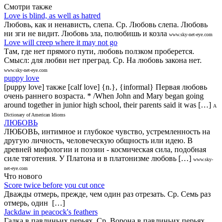
Смотри также
Love is blind, as well as hatred
Любовь, как и ненависть, слепа. Ср. Любовь слепа. Любовь
ни зги не видит. Любовь зла, полюбишь и козла
www.sky-net-eye.com
Love will creep where it may not go
Там, где нет прямого пути, любовь ползком проберется.
Смысл: для любви нет преград. Ср. На любовь закона нет.
www.sky-net-eye.com
puppy love
[puppy love] также [calf love] {n.}, {informal} Первая любовь
очень раннего возраста. * /When John and Mary began going
around together in junior high school, their parents said it was […]
A
Dictionary of American Idioms
ЛЮБОВЬ
ЛЮБОВЬ, интимное и глубокое чувство, устремленность на
другую личность, человеческую общность или идею. В
древней мифологии и поэзии - космическая сила, подобная
силе тяготения. У Платона и в платонизме любовь […]
www.sky-
net-eye.com
Что нового
Score twice before you cut once
Дважды отмерь, прежде, чем один раз отрезать. Ср. Семь раз
отмерь, один […]
Jackdaw in peacock's feathers
Галка в павлиньих перьях. Ср. Ворона в павлиньих перьях.