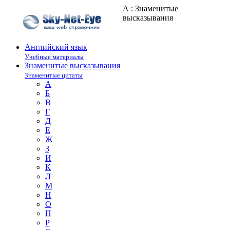
А : Знаменитые
высказывания
Английский язык
Учебные материалы
Знаменитые высказывания
Знаменитые цитаты
А
Б
В
Г
Д
Е
Ж
З
И
К
Л
М
Н
О
П
Р