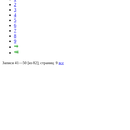
2
3
4
5
6
7
8
9
Записи 41—50 [из 82]; страниц: 9
все