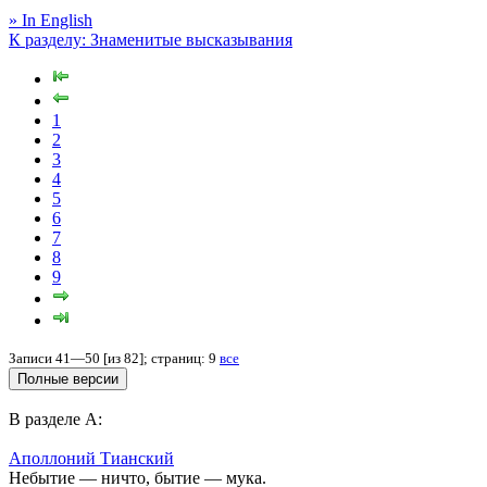
» In English
К разделу: Знаменитые высказывания
1
2
3
4
5
6
7
8
9
Записи 41—50 [из 82]; страниц: 9
все
В разделе А:
Аполлоний Тианский
Небытие — ничто, бытие — мука.