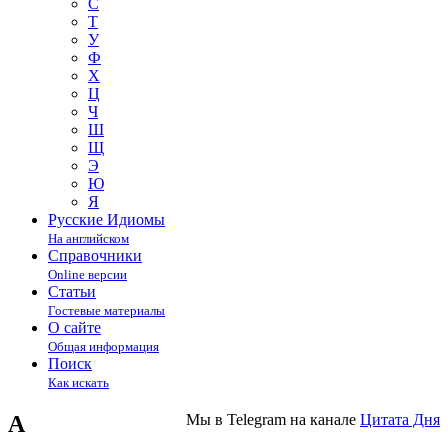
С
Т
У
Ф
Х
Ц
Ч
Ш
Щ
Э
Ю
Я
Русские Идиомы
На английском
Справочники
Online версии
Статьи
Гостевые материалы
О сайте
Общая информация
Поиск
Как искать
А
Мы в Telegram на канале
Цитата Дня