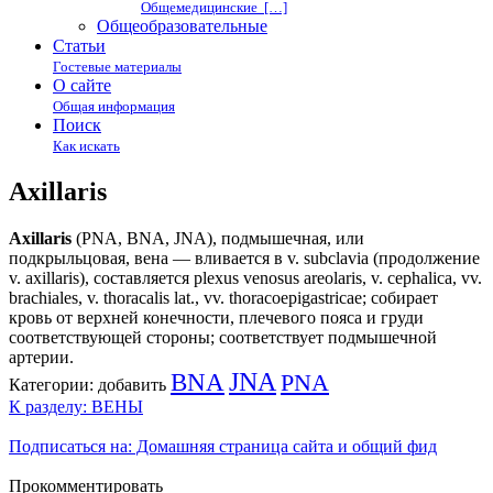
Общемедицинские […]
Общеобразовательные
Статьи
Гостевые материалы
О сайте
Общая информация
Поиск
Как искать
Axillaris
Axillaris
(PNA, BNA, JNA), подмышечная, или
подкрыльцовая, вена — вливается в v. subclavia (продолжение
v. axillaris), составляется plexus venosus areolaris, v. cephalica, vv.
brachiales, v. thoracalis lat., vv. thoracoepigastricae; собирает
кровь от верхней конечности, плечевого пояса и груди
соответствующей стороны; соответствует подмышечной
артерии.
BNA
JNA
PNA
Категории:
добавить
К разделу: ВЕНЫ
Подписаться на: Домашняя страница сайта и общий фид
Прокомментировать