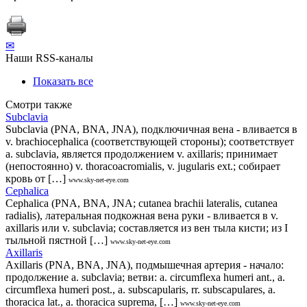
✉
Наши RSS-каналы
Показать все
Смотри также
Subclavia
Subclavia (PNA, BNA, JNA), подключичная вена - вливается в
v. brachiocephalica (соответствующей стороны); соответствует
a. subclavia, является продолжением v. axillaris; принимает
(непостоянно) v. thoracoacromialis, v. jugularis ext.; собирает
кровь от […]
www.sky-net-eye.com
Cephalica
Cephalica (PNA, BNA, JNA; cutanea brachii lateralis, cutanea
radialis), латеральная подкожная вена руки - вливается в v.
axillaris или v. subclavia; составляется из вен тыла кисти; из I
тыльной пястной […]
www.sky-net-eye.com
Axillaris
Axillaris (PNA, BNA, JNA), подмышечная артерия - начало:
продолжение a. subclavia; ветви: a. circumflexa humeri ant., a.
circumflexa humeri post., a. subscapularis, rr. subscapulares, a.
thoracica lat., a. thoracica suprema, […]
www.sky-net-eye.com